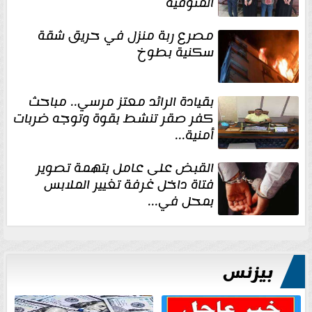
المنوفية
مصرع ربة منزل في حريق شقة
سكنية بطوخ
بقيادة الرائد معتز مرسي.. مباحث
كفر صقر تنشط بقوة وتوجه ضربات
أمنية...
القبض على عامل بتهمة تصوير
فتاة داخل غرفة تغيير الملابس
بمحل في...
بيزنس