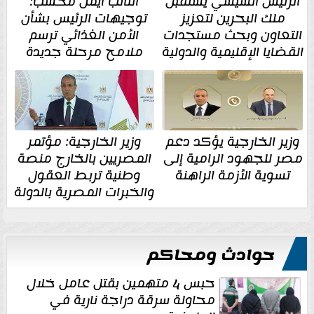
الرئيس السيسي يستقبل
النائب أيمن محسب:
ملك البحرين لتعزيز
توجيهات الرئيس بشأن
التعاون وبحث مستجدات
الأمن الغذائي ترسم
القضايا الإقليمية والدولية
ملامح مرحلة جديدة
وزير الخارجية يؤكد دعم
وزير الخارجية: مؤتمر
مصر للجهود الرامية إلى
المصريين بالخارج منصة
تسوية الأزمة الراهنة
وطنية تربط العقول
والخبرات المصرية بالدولة
حوادث ومحاكم
حبس 4 متهمين بقتل عامل خلال
محاولة سرقة دراجة نارية في