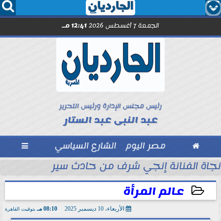




الجمعة 7 أغسطس 2026
12:41 مـ
رئيس مجلس الإدارة ورئيس التحرير
عبد النبى عبد الستار

مصر اليوم
الشارع السياسي

عم القطاع الصحي
نجاة الفنانة إنجي شرف من حادث سير
عالم المرأة
الأربعاء، 10 ديسمبر 2025
08:10 مـ
بتوقيت القاهرة
2025-12-10 20:10:33