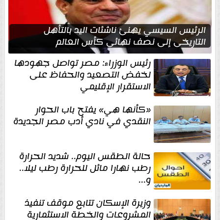
الرئيس السيسي يهنئ ناشئات اليد بالتأهل
التاريخي إلى نصف نهائي كأس العالم
رئيس الوزراء: مصر تواصل جهودها
لخفض التصعيد والحفاظ على
الاستقرار الإقليمي
«كأنها هي» يفتح باب الحوار
النقدي في نادي أدب مصر الجديدة
حالة الطقس اليوم.. شديد الحرارة
رطب نهارا مائل للحرارة رطب ليلا..
و...
وزيرة الإسكان تتابع موقف تنفيذ
المشروعات والخطة الاستثمارية