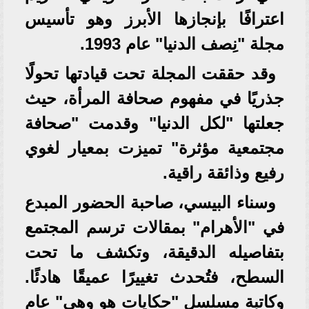
اعترافًا بإنجازها الأبرز وهو تأسيس
مجلة "نِصف الدنيا" عام 1993.
وقد حققت المجلة تحت قيادتها تحولًا
جذريًا في مفهوم صحافة المرأة، حيث
جعلتها "لكل الدنيا" وقدمت "صحافة
مجتمعية مؤثرة" تميزت بمعيار لغوي
رفيع وذائقة راقية.
وسناء البيسي، صاحبة الحضور المبدع
في "الأهرام" بمقالات ترسم المجتمع
بتفاصيله الدقيقة، وتكشف ما تحت
السطح، فتُحدث تغييرًا عميقًا هادئًا.
وكاتبة مسلسل "حكايات هو وهي" عام