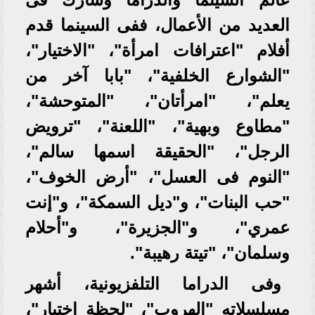
العديد من الأعمال، ففى السينما قدم
أفلام "اعترافات امرأة"، "الاختيار"،
"الشوارع الخلفية"، "بابا آخر من
يعلم"، "امرأتان"، "المتوحشة"،
"مطاوع وبهية"، "اللعنة"، "ترويض
الرجل"، "الحقيقة اسمها سالم"،
"النوم فى العسل"، "أرض الخوف"،
"حب البنات"، و"ديل السمكة"، و"إنت
عمري"، و"الجزيرة"، و"أحلام
وسلمان"، "تيتة رهيبة".
وفى الدراما التلفزيونية، أشهر
مسلسلاته "الهروب"، "لحظة اختيار"،