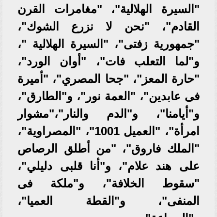
"السيرة الهلالية"، "مغامرات القرن
القادم"، "نحن لا نزرع الشوك"،
"جمهورية زفتى"، "السيرة الهلالية "،
و"لما التعلب فات"، "أوان الورد"،
"حارة المعز"، "جحا المصري"، "أميرة
فى عابدین"، "العمة نور"، و"الطارق"،
و"أيامنا"، و"الدم والنار"،"مشوار
امرأة"، "العميل 1001"، "المصراوية"،
"الملك فاروق"، "من أطلق الرصاص
على هند علام"، و"أنا قلبى دليلي"،
"سقوط الخلافة"، و"ملكة فى
المنفى"، و"القطة العميا"،