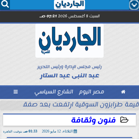




السبت 8 أغسطس 2026
07:21 صـ
رئيس مجلس الإدارة ورئيس التحرير
عبد النبى عبد الستار

مصر اليوم
الشارع السياسي

الأموال
قيمة طرابزون السوقية ارتفعت بعد صفقة محمد
فنون وثقافة
الثلاثاء، 12 مايو 2026
01:33 صـ
بتوقيت القاهرة
2026-05-12 01:33:06