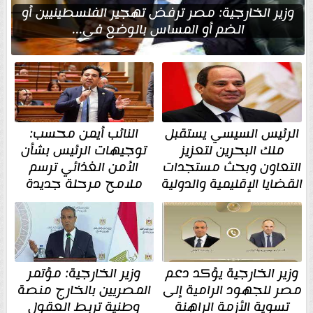
وزير الخارجية: مصر ترفض تهجير الفلسطينيين أو
الضم أو المساس بالوضع في...
الرئيس السيسي يستقبل
النائب أيمن محسب:
ملك البحرين لتعزيز
توجيهات الرئيس بشأن
التعاون وبحث مستجدات
الأمن الغذائي ترسم
القضايا الإقليمية والدولية
ملامح مرحلة جديدة
وزير الخارجية يؤكد دعم
وزير الخارجية: مؤتمر
مصر للجهود الرامية إلى
المصريين بالخارج منصة
تسوية الأزمة الراهنة
وطنية تربط العقول