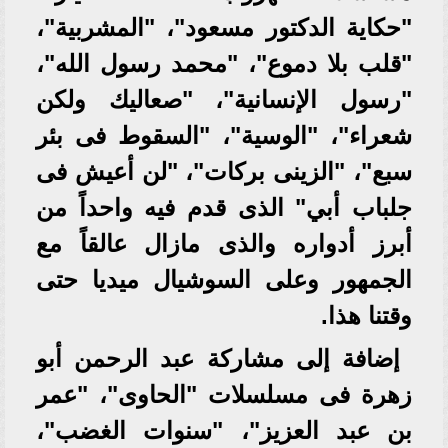
"حكاية الدكتور مسعود"، "المشربية"،
"قلب بلا دموع"، "محمد رسول الله"،
"رسول الإنسانية"، "صعاليك ولكن
شعراء"، "الوسية"، "السقوط فى بئر
سبع"، "الزينى بركات"، "لن أعيش فى
جلباب أبي" الذى قدم فيه واحداً من
أبرز أدواره والذى مازال عالقاً مع
الجمهور وعلى السوشيال ميديا حتى
وقتنا هذا.
إضافة إلى مشاركة عبد الرحمن أبو
زهرة فى مسلسلات "الحاوى"، "عمر
بن عبد العزيز"، "سنوات الغضب"،