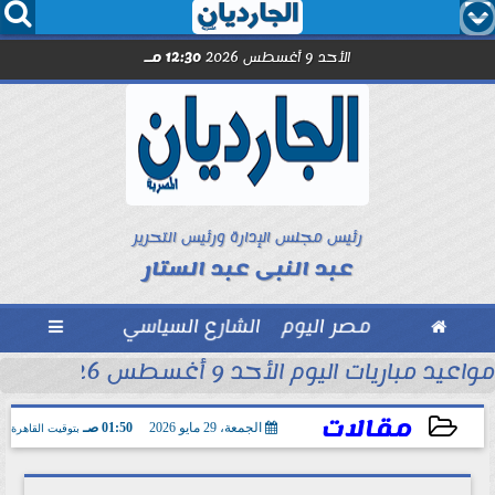




الأحد 9 أغسطس 2026
12:30 مـ
رئيس مجلس الإدارة ورئيس التحرير
عبد النبى عبد الستار

مصر اليوم
الشارع السياسي

محمد شريف...
مواعيد مباريات اليوم الأحد 9 أغسطس 2026
مقالات
الجمعة، 29 مايو 2026
01:50 صـ
بتوقيت القاهرة
2026-05-29 01:50:34