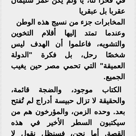
في فخرا لنا، يَا ولم يكن عمر سليمان
عقربا بل عبقريا
المخابرات جزء من نسيج هذه الوطن
وعندما تمتد إليها أقلام التخوين
والتشويه، فاعلموا أن الهدف ليس
شخصًا رحل، بل فكرة "الدولة
العميقة" التي تحمي مصر حين يغيب
الجميع.
الكتاب موجود، والضجة قائمة،
والحقيقة لا تزال حبيسة أدراج لم تُفتح
بعد. وحده الزمن، والمؤرخون هم من
سيكتبون السطر الأخير في هذه
القصة. أما نحن، فسنظل نقول لا