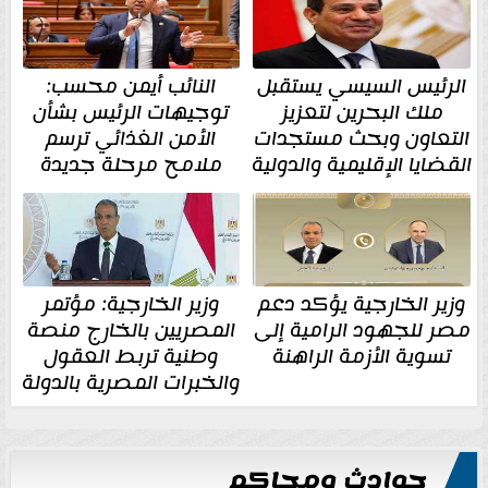
الرئيس السيسي يستقبل
النائب أيمن محسب:
ملك البحرين لتعزيز
توجيهات الرئيس بشأن
التعاون وبحث مستجدات
الأمن الغذائي ترسم
القضايا الإقليمية والدولية
ملامح مرحلة جديدة
وزير الخارجية يؤكد دعم
وزير الخارجية: مؤتمر
مصر للجهود الرامية إلى
المصريين بالخارج منصة
تسوية الأزمة الراهنة
وطنية تربط العقول
والخبرات المصرية بالدولة
حوادث ومحاكم