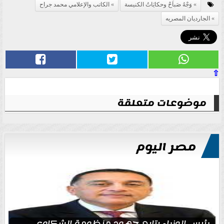
وَجْهُ صَباَحْ وحكايَاتُ الكنيسة
الكاتب والإعلامي محمد جراح
الجارديان المصريه
⇧
موضوعات متعلقة
مصر اليوم
رئيس الوزراء يتابع جهود منظومة الشكاوى