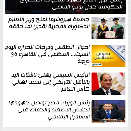
الحكومية خلال يوليو الماضي
جامعة هيروشيما تمنح وزير التعليم
الدكتوراه الفخرية تقديرا لما حققه
احوال الطقس ودرجات الحراره اليوم
السبت... العظمى في القاهره 36
درجة
الرئيس السيسي يهنئ ناشئات اليد
بالتأهل التاريخي إلى نصف نهائي
كأس العالم
رئيس الوزراء: مصر تواصل جهودها
لخفض التصعيد والحفاظ على
الاستقرار الإقليمي