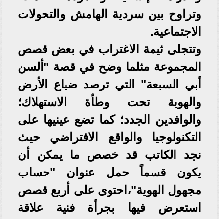
وتراوح بين سردية الهامش والتحولات
الاجتماعية.
وتتجلى ثيمة الاغتراب في بعض قصص
المجموعة مثلما وضح في قصة "ألسن
أبي السبعة" التي ترصد ضياع الأرض
والهوية تحت وطأة الاستهلاك؛
والوافدين الجدد؛ كما تضع عينيها على
التكنولوجيا والواقع الافتراضي حيث
نجد الكاتب قد خصص ما يمكن أن
يكون قسماً حمل عنوان "حساب
مجهول الهوية"،احتوى على أربع قصص
استعرض فيها بجرأة فنية علاقة