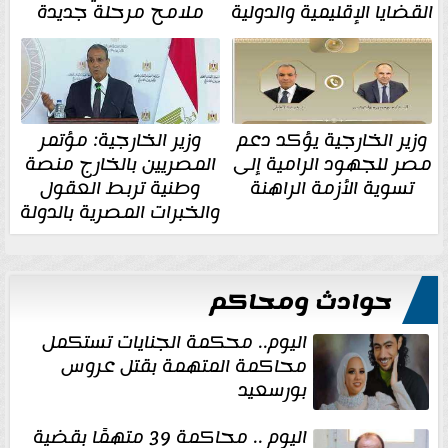
القضايا الإقليمية والدولية
ملامح مرحلة جديدة
وزير الخارجية يؤكد دعم
وزير الخارجية: مؤتمر
مصر للجهود الرامية إلى
المصريين بالخارج منصة
تسوية الأزمة الراهنة
وطنية تربط العقول
والخبرات المصرية بالدولة
حوادث ومحاكم
اليوم.. محكمة الجنايات تستكمل
محاكمة المتهمة بقتل عروس
بورسعيد
اليوم .. محاكمة 39 متهمًا بقضية