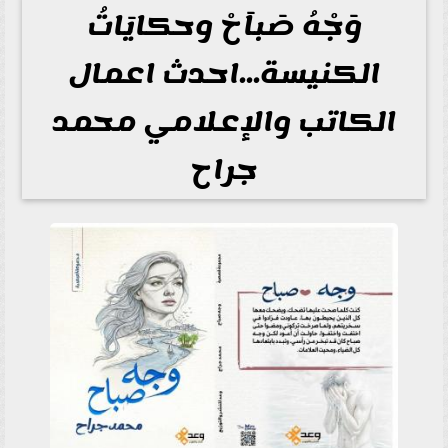
وَجْهُ صَباَحْ وحكايَاتُ
الكنيسة...احدث اعمال
الكاتب والإعلامي محمد
جراح