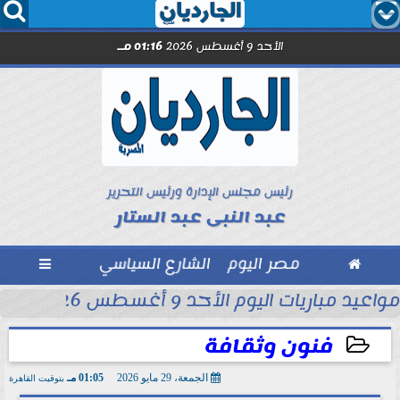




الأحد 9 أغسطس 2026
01:16 مـ
رئيس مجلس الإدارة ورئيس التحرير
عبد النبى عبد الستار

مصر اليوم
الشارع السياسي

محمد شريف...
مواعيد مباريات اليوم الأحد 9 أغسطس 2026
فنون وثقافة
الجمعة، 29 مايو 2026
01:05 مـ
بتوقيت القاهرة
2026-05-29 13:05:33