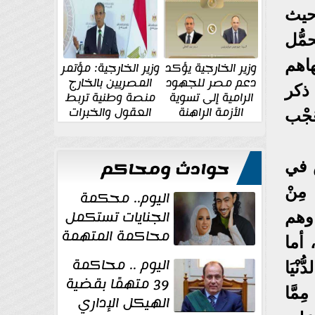
الإقليمية والدولية
جديدة
حيث
ُّل
اهم
وزير الخارجية يؤكد
وزير الخارجية: مؤتمر
دعم مصر للجهود
المصريين بالخارج
 ذكر
الرامية إلى تسوية
منصة وطنية تربط
الأزمة الراهنة
العقول والخبرات
ُجْب
المصرية بالدولة
حوادث ومحاكم
س في
 مِنْ
اليوم.. محكمة
الجنايات تستكمل
وهم
محاكمة المتهمة
 أما
بقتل عروس
اليوم .. محاكمة
ْيَا
بورسعيد
39 متهمًا بقضية
ِمَّا
الهيكل الإداري