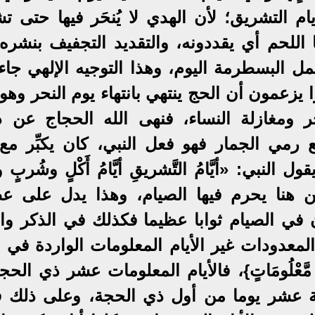
م التشريق؛ لأن الهدي لا يُنحَر فيها حتى ت
 اللحم أي يقددونه، والتقديد التجفيف بنشره
 البسطرمة اليوم، وهذا التوجيه الإلهي جاء 
يزعمون أن الحج ينتهي بانتهاء يوم النحر وهو
اخر ومغازلة النساء، فنهى الله الحجاج عن ذ
ع رمي الجمار فهو فعل النبي، كان يكبِّر مع
ي: «أيَّامُ التَّشريقِ أيَّامُ أَكْلٍ وشُربٍ وذِ
من هنا يحرم فيها الصيام، وهذا يدل على ع
 في الصيام ثوابا عظيما فكذلك في الذكر وال
معدودات غير الأيام المعلومات الواردة في ق
يَّامٍ مَّعْلُومَاتٍ}، فالأيام المعلومات عشر ذي الحج
لاثة عشر يوما من أول ذي الحجة، وعلى ذلك ف