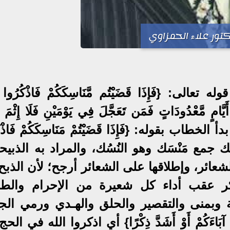
تور علاء الحمزاوي
: {فَإِذَا قَضَيْتُم مَّنَاسِكَكُمْ فَاذْكُرُوا الل
َيَّامٍ مَّعْدُودَاتٍ فَمَن تَعَجَّلَ فِي يَوْمَيْنِ فَلَا إِثْمَ عَ
َىٰ}، بدأ الخطاب بقوله: {فَإِذَا قَضَيْتُمْ مَنَاسِكَكُمْ فَاذْ
سك جمع مَنْسَك وهو النُسُك، والمراد به الذبيح
شعائر، وإطلاقها على الشعائر أرجح؛ لأن الذب
لذكر عقب أداء كل شعيرة من الإحرام والط
وبمنى والتقصير والحلق والهـدي ورمي الجم
آبَاءَكُمْ أَوْ أَشَدَّ ذِكْرًا} أي اذكروا الله في الح