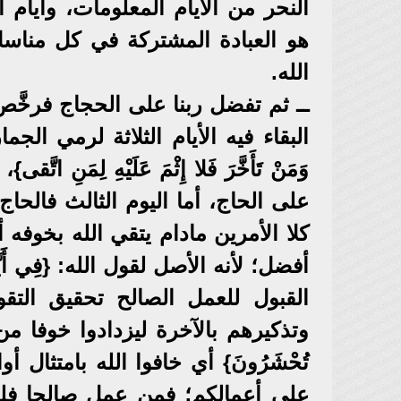
النحر من الأيام المعلومات، وأيام ا
هو العبادة المشتركة في كل مناسك
الله.
ــ ثم تفضل ربنا على الحجاج فرخَّ
البقاء فيه الأيام الثلاثة لرمي الجمار، فقال
وَمَنْ تَأَخَّرَ فَلا إِثْمَ عَلَيْهِ لِم
على الحاج، أما اليوم الثالث فالحاج 
كلا الأمرين مادام يتقي الله بخوفه 
أفضل؛ لأنه الأصل لقول الله: {فِي أَيَّ
القبول للعمل الصالح تحقيق التقو
وتذكيرهم بالآخرة ليزدادوا خوفا من الله؛ فقا
تُحْشَرُونَ} أي خافوا الله بامتثال 
على أعمالكم؛ فمن عمل صالحا فلنف