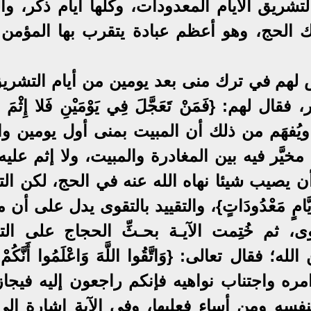
لتشريق الأيام المعدودات، وكلها أيام ذكر، وا
 الحج، وهو أعظم عبادة يتقرب بها المؤمن 
ص لهم في ترك منى بعد يومين من أيام التشريق
 لهم: {فَمَنْ تَعَجَّلَ فِي يَوْمَيْنِ فَلا إِثْمَ عَل
َنِ اتَّقى}، ويُفهَم من ذلك أن المبيت بمنى أول يومين 
مخيَّر فيه بين المغادرة والمبيت، ولا إثم علي
أن يصيب شيئا نهاه الله عنه في الحج، لكن الت
امٍ مَعْدُودَاتٍ}، والتقييد بالتقوى يدل على أن م
ى، ثم خُتِمت الآيـة بحـثِّ الحجاج على الت
ل تعالى: {وَاتَّقُوا اللَّهَ وَاعْلَمُوا أَنَّكُمْ إِل
أوامره واجتناب نواهيه فإنكم راجعون إليه فيجا
سه ومن أساء فعليها، وفي الآية إشارة إلى