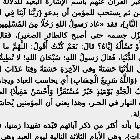
وعبر القرآن عنهم باسم الإشارة البعيد للدلالة
م يستحب للمؤمن أن يدعو {رَبَّنَا آتِنَا فِي الدُّن
بَ النَّارِ}، فقد «عَاد رَسولُ اللهِ رَجُلًا مِنَ المُسْلِمِين
ف وهَزُل جسمه حتى أصبح كالطائر الصغير)، فَقال
ْأَلُهُ إيَّاهُ؟ قالَ: نَعَمْ كُنْتُ أَقُولُ: اللَّهُمَّ ما ك
دُّنْيَا، فَقالَ رَسولُ اللهِ: سُبْحَانَ اللهِ! لا تُطِيقُهُ
في الدُّنْيَا حَسَنَةً وفي الآخِرَةِ حَسَنَةً وَقِنَا عَذَابَ الن
: {وَاللَّهُ سَرِيعُ الْحِسَابِ} أي يحاسب العباد ويجا
ةِ يَوْمَئِذٍ خَيْرٌ مُسْتَقَرًّا وَأَحْسَنُ مَقِيلًا} ا
نهار في الحـر، وهذا يعني أن المؤمنين يُحاس
ة.
يا بأنه أكثر من ذكر آبائهم قيّده تقييدا زمنيا، 
عْدُودَاتٍ}، وهي الأيام الثلاثة التالية ليوم العيد وهي