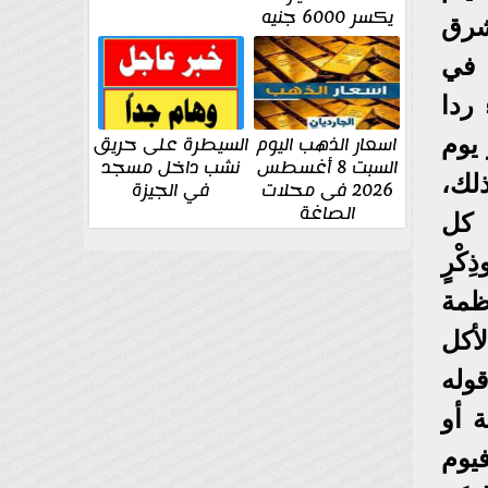
يكسر 6000 جنيه
شرق
 في
ردا
اسعار الذهب اليوم
السيطرة على حريق
 يوم
السبت 8 أغسطس
نشب داخل مسجد
لك،
2026 فى محلات
في الجيزة
الصاغة
 كل
كْرٍ
ظمة
أكل
وله
ة أو
يوم