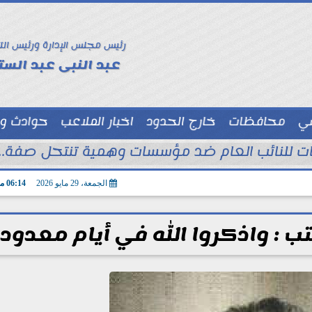
رئيس مجلس الإدارة ورئيس الت
عبد النبى عبد الستا
سي
محافظات
خارج الحدود
اخبار الملاعب
حوادث و
توك شو
الجمعة، 29 مايو 2026
06:14 مـ
ب : واذكروا الله في أيام معدود