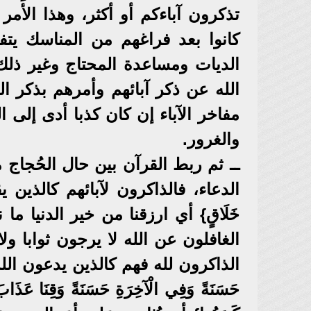
تذكرون آباءكم أو أكثر، وهذا الأ
كانوا بعد فراغهم من المناسك يتف
الديات ومساعدة المحتاج وغير ذلك
الله عن ذكر آبائهم وأمرهم بذكر ال
مفاخر الآباء إن كان كذبا أدى إلى ا
والغرور.
ــ ثم ربط القرآن بين حال الحُجاج م
الدعاء، فالذاكرون لآبائهم كالذين يقولون: {ر
خَلَاقٍ} أي ارزقنا من خير الدنيا 
الغافلون عن الله لا يرجون ثوابا ول
الذاكرون لله فهم كالذين يدعون الله بخيري
حَسَنَةً وَفِي الْآخِرَةِ حَسَنَةً وَقِنَا عَذ