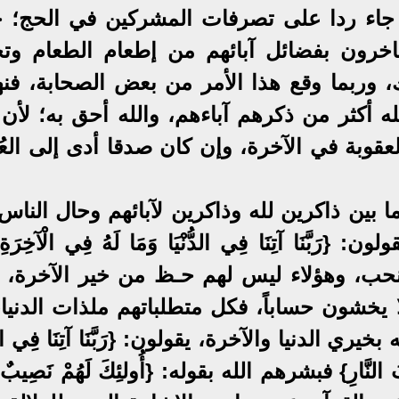
مر جاء ردا على تصرفات المشركين في الحج؛ 
اخرون بفضائل آبائهم من إطعام الطعام وتحم
، وربما وقع هذا الأمر من بعض الصحابة، فنه
له أكثر من ذكرهم آباءهم، والله أحق به؛ لأن
لعقوبة في الآخرة، وإن كان صدقا أدى إلى الع
ا بين ذاكرين لله وذاكرين لآبائهم وحال النا
َبَّنَا آتِنَا فِي الدُّنْيَا وَمَا لَهُ فِي الْآخِرَةِ
ما نحب، وهؤلاء ليس لهم حـظ من خير الآخرة، 
ا يخشون حساباً، فكل متطلباتهم ملذات الدنيا،
 الدنيا والآخرة، يقولون: {رَبَّنَا آتِنَا فِي الدُّن
َابَ النَّارِ} فبشرهم الله بقوله: {أُولئِكَ لَهُمْ نَصِيبٌ م