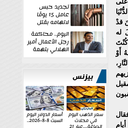
 على
للإخوان
تجديد حبس
ْيَا
عامل 15 يومًا
لاتهامه بقتل
َ قدْ
زوجته طعنًا
َ له
اليوم.. محاكمة
داخل مسكنهما بشبرا...
رجل الأعمال أمير
ُنْتَ
الهلالي بتهمة
 أَوْ
غسل الأموال
َّارِ،
زيهم
بيزنس
لمقيل
َبون
سعر الذهب اليوم
أسعار الدولار اليوم
فقال
في محلات
السبت 8-8-2026..
 أيام
الصاغة....عيار 21