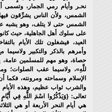
نحـر وأيام رمي الجمار، وتسمى أيا
الشمس، ولأن الناس يشرِّقون فيها
الشمس حتى لا يتلف، وهو يشبه عمل
على سلوك أهل الجاهلية، حيث كانوا 
العيد، فيشغلون تلك الأيام بالتف
وأمرهم بالذكر والتكبير ولاسيما م
حصاة، وهو مهم للمسلمين عامة، يقول النب
للَّهِ»، ولاسيما عقب الصلوات؛ و
الإسلام وسماحته ومرونته، فكما أن
والشرب ثواب عظيم، وهذه الأيام ال
تعالى: {وَيَذْكُرُوا اسْمَ اللَّهِ فِي أَ
هي أيام النحر الأربعة أو هي الث