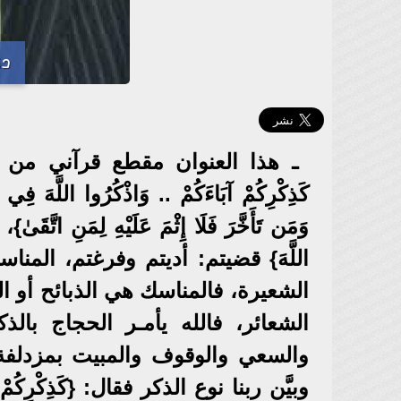
دك
ـ هذا العنوان مقطع قرآني من قوله تعالى
كَذِكْرِكُمْ آبَاءَكُمْ .. وَاذْكُرُوا اللَّهَ فِي أ
وَمَن تَأَخَّرَ فَلَا إِثْمَ عَلَيْهِ لِمَنِ اتَّق
اللَّهَ} قضيتم: أديتم وفرغتم، المنا
الشعيرة، فالمناسك هي الذبائح أو ال
الشعائر، فالله يأمـر الحجاج با
والسعي والوقوف والمبيت بمزدلفة 
وبيَّن ربنا نوع الذكر فقال: {كَذِكْرِكُمْ 