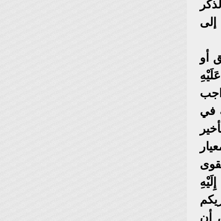
لذكر
إلى
 أو
َيْهِ
واجب
ه في
أخير
عيار
قوى
َيْهِ
زيكم
 أن