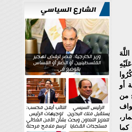
الشارع السياسي
َّهَ
وزير الخارجية: مصر ترفض تهجير
الفلسطينيين أو الضم أو المساس
لَيْهِ
بالوضع في...
كُرُوا
ة أو
ح من
واف
الرئيس السيسي
النائب أيمن محسب:
يستقبل ملك البحرين
توجيهات الرئيس
ار،
لتعزيز التعاون وبحث
بشأن الأمن الغذائي
مستجدات القضايا
ترسم ملامح مرحلة
ج كما