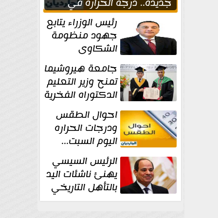
جديدة.. درجة الحرارة في
القاهره 39
رئيس الوزراء يتابع
جهود منظومة
الشكاوى
الحكومية خلال
جامعة هيروشيما
يوليو الماضي
تمنح وزير التعليم
الدكتوراه الفخرية
تقديرا لما حققه
احوال الطقس
ودرجات الحراره
اليوم السبت...
العظمى في
الرئيس السيسي
القاهره 36 درجة
يهنئ ناشئات اليد
بالتأهل التاريخي
إلى نصف نهائي
كأس العالم