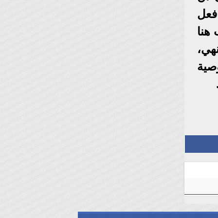
فعل
هنا
هي،
صية