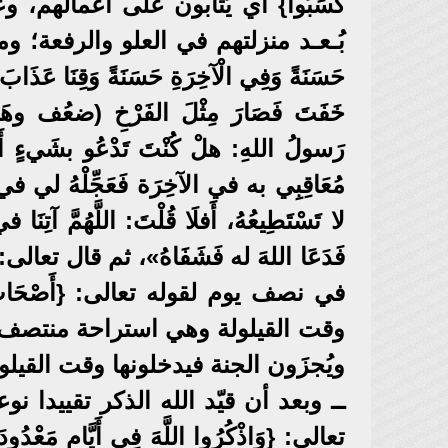
كَسَبُوا} أي يُثابون على أعمالهم، 
بُـعـد منزلتهم في العلو والرفعة؛ ومن ث
حَسَنَةً وَفِي الْآخِرَةِ حَسَنَةً وَقِنَا عَذَا
خَفَتَ فَصَارَ مِثْلَ الفَرْخِ (ضعُ
رَسولُ اللهِ: هلْ كُنْتَ تَدْعُو بشَيءٍ أَوْ تَس
مُعَاقِبِي به في الآخِرَة فَعَجِّلْهُ لي في ال
لا تَسْتَطِيعُهُ، أَفلَا قُلْتَ: اللَّهُمَّ آتِنَا 
فَدَعَا اللهَ له فَشَفَاهُ»، ثم قال تعالى
في نصف يوم لقوله تعالى: {أَصْحَابُ الْجَنَّ
وقت القيلولة وهي استراحة منتصف ال
ويُجزَون الجنة فيدخلونها وقت القيلول
ــ وبعد أن قيّد الله الذكر تقييدا نوع
تعالى: {وَاذْكُرُوا اللَّهَ فِي أَيَّامٍ مَ