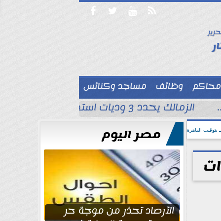




حرير

ر
محاكم
وظائف
مساجد وكنائس

الزمالك يحدد 3 وديات استعدادًا للموسم الجديد قبل مواجهة الاتحاد السكندري
مصر اليوم
بتوقيت القاهرة
ات
الأرصاد تحذر من موجة حر