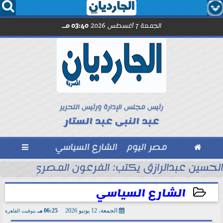




الجمعة 7 أغسطس 2026
03:40 مـ
رئيس مجلس الإدارة ورئيس التحرير
عبد النبى عبد الستار

مصر اليوم
الشارع السياسي

الحسين عبدالرازق يكتب: الفرعون المصري جاهز ل
الشارع السياسي
الجمعة، 12 يونيو 2026
06:25 مـ
بتوقيت القاهرة
2026-06-12 18:25:47