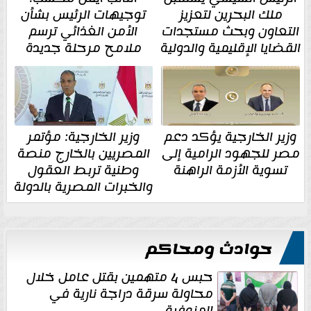
ملك البحرين لتعزيز
توجيهات الرئيس بشأن
التعاون وبحث مستجدات
الأمن الغذائي ترسم
القضايا الإقليمية والدولية
ملامح مرحلة جديدة
وزير الخارجية يؤكد دعم
وزير الخارجية: مؤتمر
مصر للجهود الرامية إلى
المصريين بالخارج منصة
تسوية الأزمة الراهنة
وطنية تربط العقول
والخبرات المصرية بالدولة
حوادث ومحاكم
حبس 4 متهمين بقتل عامل خلال
محاولة سرقة دراجة نارية في
المنوفية