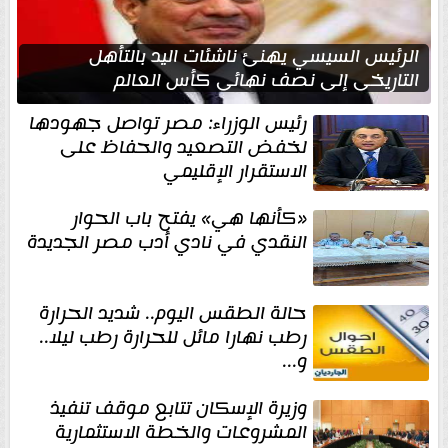
الرئيس السيسي يهنئ ناشئات اليد بالتأهل
التاريخي إلى نصف نهائي كأس العالم
رئيس الوزراء: مصر تواصل جهودها
لخفض التصعيد والحفاظ على
الاستقرار الإقليمي
«كأنها هي» يفتح باب الحوار
النقدي في نادي أدب مصر الجديدة
حالة الطقس اليوم.. شديد الحرارة
رطب نهارا مائل للحرارة رطب ليلا..
و...
وزيرة الإسكان تتابع موقف تنفيذ
المشروعات والخطة الاستثمارية