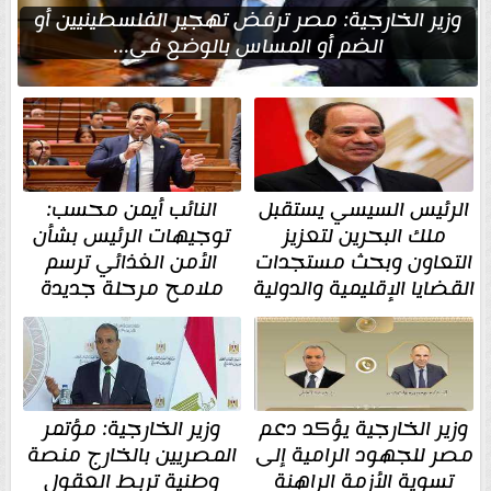
وزير الخارجية: مصر ترفض تهجير الفلسطينيين أو
الضم أو المساس بالوضع في...
الرئيس السيسي يستقبل
النائب أيمن محسب:
ملك البحرين لتعزيز
توجيهات الرئيس بشأن
التعاون وبحث مستجدات
الأمن الغذائي ترسم
القضايا الإقليمية والدولية
ملامح مرحلة جديدة
وزير الخارجية يؤكد دعم
وزير الخارجية: مؤتمر
مصر للجهود الرامية إلى
المصريين بالخارج منصة
تسوية الأزمة الراهنة
وطنية تربط العقول