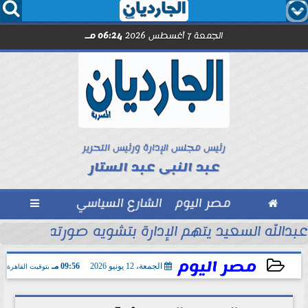




الجمعة 7 أغسطس 2026
06:24 مـ
رئيس مجلس الإدارة ورئيس التحرير
عبد النبى عبد الستار

مصر اليوم
الشارع السياسي

ل مترو الأنفاق..
عبدالله السعيد يتهم الإدارة بتشويه صورته أمام جم
مصر اليوم
الجمعة، 12 يونيو 2026
09:56 مـ
بتوقيت القاهرة
2026-06-12 21:56:10