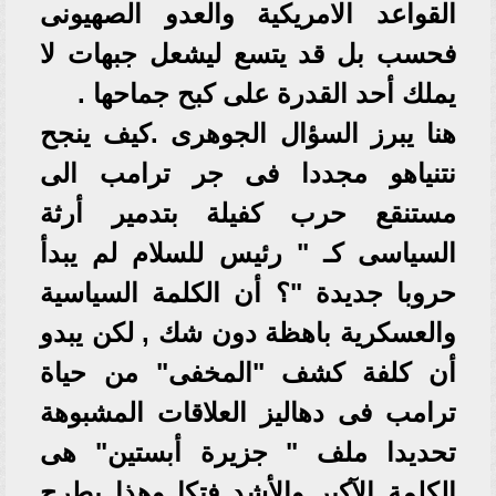
القواعد الامريكية والعدو الصهيونى
فحسب بل قد يتسع ليشعل جبهات لا
يملك أحد القدرة على كبح جماحها .
هنا يبرز السؤال الجوهرى .كيف ينجح
نتنياهو مجددا فى جر ترامب الى
مستنقع حرب كفيلة بتدمير أرثة
السياسى كـ " رئيس للسلام لم يبدأ
حروبا جديدة "؟ أن الكلمة السياسية
والعسكرية باهظة دون شك , لكن يبدو
أن كلفة كشف "المخفى" من حياة
ترامب فى دهاليز العلاقات المشبوهة
تحديدا ملف " جزيرة أبستين" هى
الكلمة الآكبر والأشد فتكا وهذا يطرح