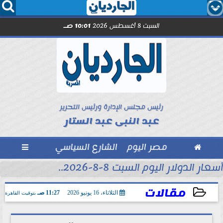




السبت 8 أغسطس 2026
10:01 صـ
رئيس مجلس الإدارة ورئيس التحرير
عبد النبى عبد الستار

مصر اليوم
الشارع السياسي

أسعار الدولار اليوم السبت 8-8-2026..
مقالات
الثلاثاء، 16 يونيو 2026
11:27 صـ
بتوقيت القاهرة
2026-06-16 11:27:12