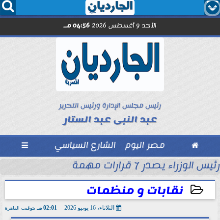




الأحد 9 أغسطس 2026
04:56 مـ
رئيس مجلس الإدارة ورئيس التحرير
عبد النبى عبد الستار

مصر اليوم
الشارع السياسي

رئيس الوزراء يصدر 7 قرارات مهمة
مل مع الصحفيين حاملى كارنيه النقابة
نقابات و منظمات
الثلاثاء، 16 يونيو 2026
02:01 مـ
بتوقيت القاهرة
2026-06-16 14:01:27