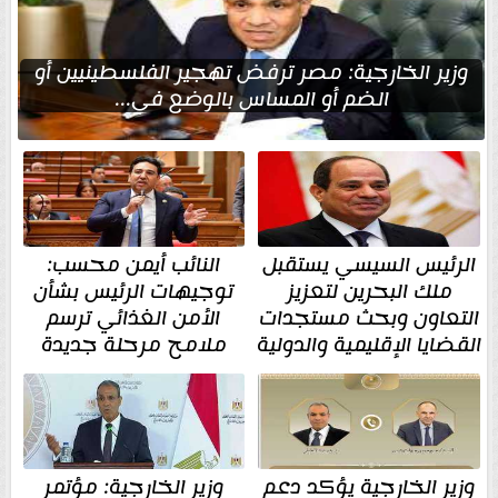
وزير الخارجية: مصر ترفض تهجير الفلسطينيين أو
الضم أو المساس بالوضع في...
الرئيس السيسي يستقبل
النائب أيمن محسب:
ملك البحرين لتعزيز
توجيهات الرئيس بشأن
التعاون وبحث مستجدات
الأمن الغذائي ترسم
القضايا الإقليمية والدولية
ملامح مرحلة جديدة
وزير الخارجية يؤكد دعم
وزير الخارجية: مؤتمر