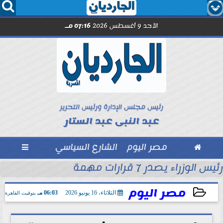




الأحد 9 أغسطس 2026
07:16 مـ
رئيس مجلس الإدارة ورئيس التحرير
عبد النبى عبد الستار

مصر اليوم
الشارع السياسي

رئيس الوزراء يصدر 7 قرارات مهمة
مل مع الصحفيين حاملى كارنيه النقابة
مصر اليوم
الثلاثاء، 16 يونيو 2026
06:03 مـ
بتوقيت القاهرة
2026-06-16 18:03:12