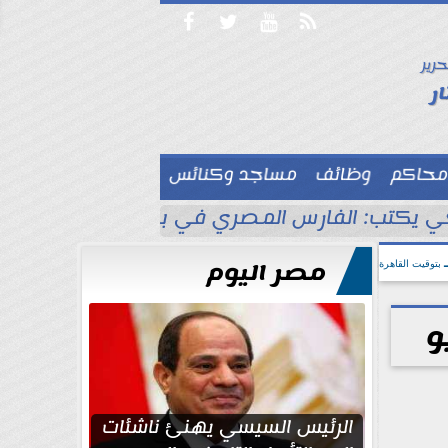




حرير

ر
محاكم
وظائف
مساجد وكنائس

 يكتب: الفارس المصري في بلاد الأناضول
ط
مصر اليوم
بتوقيت القاهرة
الرئيس السيسي يهنئ ناشئات