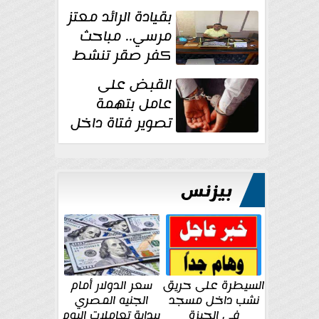
بقيادة الرائد معتز
مرسي.. مباحث
كفر صقر تنشط
بقوة وتوجه
القبض على
ضربات أمنية...
عامل بتهمة
تصوير فتاة داخل
غرفة تغيير
الملابس بمحل في...
بيزنس
السيطرة على حريق
سعر الدولار أمام
نشب داخل مسجد
الجنيه المصري
في الجيزة
ببداية تعاملات اليوم