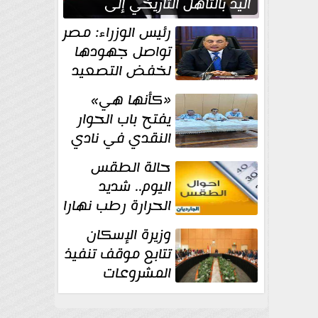
اليد بالتأهل التاريخي إلى
نصف نهائي كأس العالم
رئيس الوزراء: مصر
تواصل جهودها
لخفض التصعيد
والحفاظ على
«كأنها هي»
الاستقرار الإقليمي
يفتح باب الحوار
النقدي في نادي
أدب مصر الجديدة
حالة الطقس
اليوم.. شديد
الحرارة رطب نهارا
مائل للحرارة رطب
وزيرة الإسكان
ليلا.. و...
تتابع موقف تنفيذ
المشروعات
والخطة
الاستثمارية للجهاز المركزي