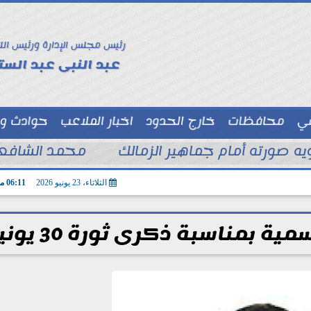
رئيس مجلس الإدارة ورئيس الت
عبد النبى عبد الستا
سي
محافظات
خارج الحدود
اخبار الملاعب
حوادث و
توك شو
ويه صورته أمام جماهير الزمالك
محمد الشافعي
الثلاثاء، 23 يونيو 2026
06:11 مـ