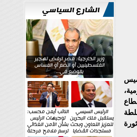
للتعمير
الشارع السياسي
وزير الخارجية: مصر ترفض تهجير
الفلسطينيين أو الضم أو المساس
بالوضع في...
ميس
ية،
طاع
الرئيس السيسي
النائب أيمن محسب:
لطة
يستقبل ملك البحرين
توجيهات الرئيس
سبة ذكرى ثورة
لتعزيز التعاون وبحث
بشأن الأمن الغذائي
مستجدات القضايا
ترسم ملامح مرحلة