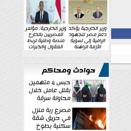
الإقليمية والدولية
جديدة
وزير الخارجية يؤكد
وزير الخارجية: مؤتمر
دعم مصر للجهود
المصريين بالخارج
الرامية إلى تسوية
منصة وطنية تربط
الأزمة الراهنة
العقول والخبرات
المصرية بالدولة
حوادث ومحاكم
حبس 4 متهمين
بقتل عامل خلال
محاولة سرقة
دراجة نارية في
مصرع ربة منزل
المنوفية
في حريق شقة
سكنية بطوخ