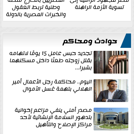
مصر للجهود الرامية إلى
المصريين بالخارج منصة
تسوية الأزمة الراهنة
وطنية تربط العقول
والخبرات المصرية بالدولة
حوادث ومحاكم
تجديد حبس عامل 15 يومًا لاتهامه
بقتل زوجته طعنًا داخل مسكنهما
بشبرا...
اليوم.. محاكمة رجل الأعمال أمير
الهلالي بتهمة غسل الأموال
مصدر أمني ينفي مزاعم إخوانية
بتدهور السلامة الإنشائية لأحد
مراكز الإصلاح والتأهيل