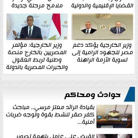
القضايا الإقليمية والدولية
ملامح مرحلة جديدة
وزير الخارجية يؤكد دعم
وزير الخارجية: مؤتمر
مصر للجهود الرامية إلى
المصريين بالخارج منصة
تسوية الأزمة الراهنة
وطنية تربط العقول
والخبرات المصرية بالدولة
حوادث ومحاكم
بقيادة الرائد معتز مرسي.. مباحث
كفر صقر تنشط بقوة وتوجه ضربات
أمنية...
القبض على عامل بتهمة تصوير