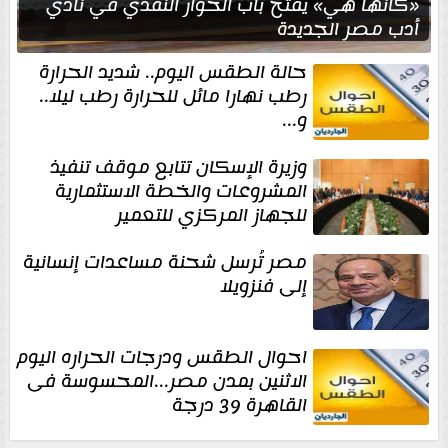
«كأنها هي» يفتح باب الحوار النقدي في نادي
أدب مصر الجديدة
حالة الطقس اليوم.. شديد الحرارة
رطب نهارا مائل للحرارة رطب ليلا..
و...
وزيرة الإسكان تتابع موقف تنفيذ
المشروعات والخطة الاستثمارية
للجهاز المركزي للتعمير
مصر تُرسل شحنة مساعدات إنسانية
إلى فنزويلا
احوال الطقس ودرجات الحراره اليوم
الاثنين بمدن مصر...المحسوسة فى
القاهرة 39 درجة