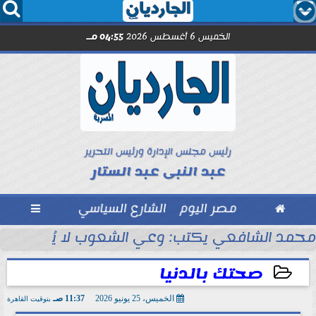




الخميس 6 أغسطس 2026
04:55 مـ
رئيس مجلس الإدارة ورئيس التحرير
عبد النبى عبد الستار

مصر اليوم
الشارع السياسي

مد صلاح.. اليوم
محمد الشافعي يكتب: وعي الشعوب لا يُقاس بالعن
صحتك بالدنيا
الخميس، 25 يونيو 2026
11:37 صـ
بتوقيت القاهرة
2026-06-25 11:37:36