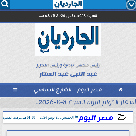




السبت 8 أغسطس 2026
08:16 مـ
رئيس مجلس الإدارة ورئيس التحرير
عبد النبى عبد الستار

مصر اليوم
الشارع السياسي

أسعار الدولار اليوم السبت 8-8-2026..
مصر اليوم
الخميس، 25 يونيو 2026
01:58 مـ
بتوقيت القاهرة
2026-06-25 13:58:10