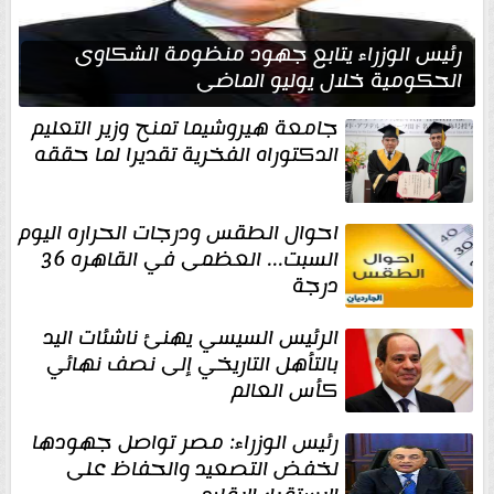
رئيس الوزراء يتابع جهود منظومة الشكاوى
الحكومية خلال يوليو الماضي
جامعة هيروشيما تمنح وزير التعليم
الدكتوراه الفخرية تقديرا لما حققه
احوال الطقس ودرجات الحراره اليوم
السبت... العظمى في القاهره 36
درجة
الرئيس السيسي يهنئ ناشئات اليد
بالتأهل التاريخي إلى نصف نهائي
كأس العالم
رئيس الوزراء: مصر تواصل جهودها
لخفض التصعيد والحفاظ على