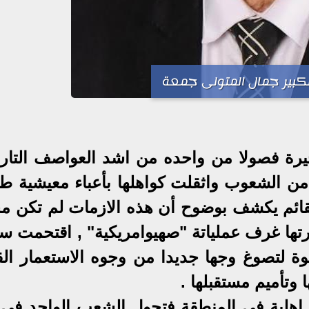
لكبير جمال المتولى جمعة
اخيرة فصولا من واحده من اشد العواصف التاري
الشعوب واثقلت كواهلها بأعباء معيشية طا
القائم يكشف بوضوح أن هذه الازمات لم تكن 
ارتها غرف عملياتة "صهيوامريكية" , اقتحمت س
وة لتصوغ وجها جديدا من وجوه الاستعمار الق
وتأميم مستقبلها .
لية فى المنطقة فتحول الشعب الواحد فى لي