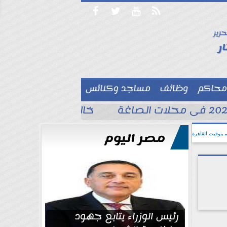




حرير

ر
محاكم
وظائف
مساجد وكنائس

خالد الغندور يطلب الد
مصر اليوم
بتوقيت القاهرة
رئيس الوزراء يتابع جهود