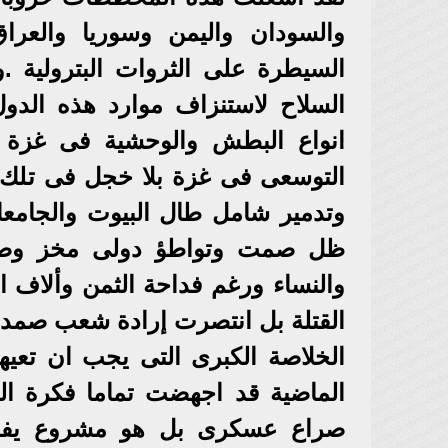
والسودان واليمن وسوريا والعر
السيطرة على الثروات البترولية .
السلاح لاستنزاف موارد هذه الدول
انواع البطش والوحشية فى غزة و
التوسعى فى غزة بلا خجل فى تلك ا
وتدمير شامل طال البيوت والجام
ظل صمت وتواطؤ دولى مخز وصل 
والنساء ورغم فداحة الثمن وألاف 
القتلة بل انتصرت إرادة شعب صمد
الخلاصة الكبرى التى يجب ان تعي
الماضية قد اجهضت تماما فكرة الس
صراع عسكرى بل هو مشروع يفرض ب