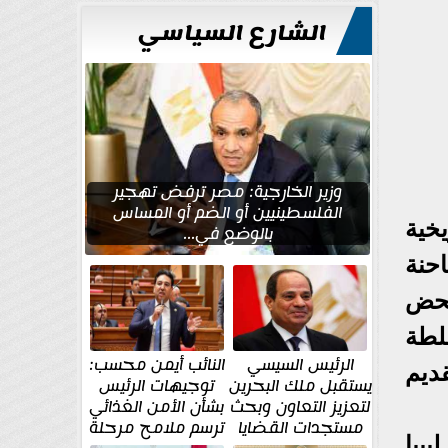
الشارع السياسي
وزير الخارجية: مصر ترفض تهجير
الفلسطينيين أو الضم أو المساس
خية
بالوضع في...
حنة
محض
لطة
الرئيس السيسي
النائب أيمن محسب:
ديم
يستقبل ملك البحرين
توجيهات الرئيس
لتعزيز التعاون وبحث
بشأن الأمن الغذائي
مستجدات القضايا
ترسم ملامح مرحلة
بيا