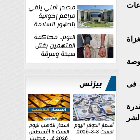
غسل الأموال
عات
مصدر أمني ينفي
مزاعم إخوانية
بتدهور السلامة
الإنشائية لأحد
اليوم.. محاكمة
غزاة
مراكز الإصلاح والتأهيل
المتهمين بقتل
سيدة وسرقة
ذهبها في بولاق
قوصة
الدكرور
بيزنس
ء فى
قدرة
لشر
أسعار الدولار اليوم
اسعار الذهب اليوم
السبت 8-8-2026..
السبت 8 أغسطس
2026 فى محلات