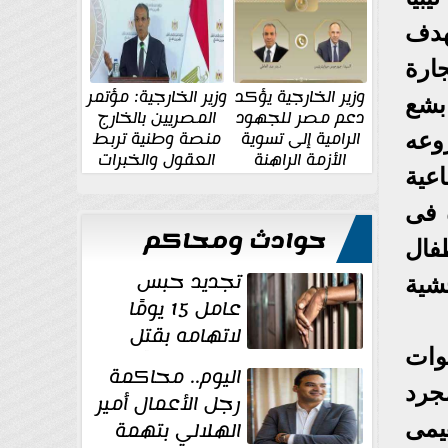
الإقليمية والدولية
جديدة
هدف
ارة
وزير الخارجية يؤكد
وزير الخارجية: مؤتمر
بشع
دعم مصر للجهود
المصريين بالخارج
الرامية إلى تسوية
منصة وطنية تربط
وعه
الأزمة الراهنة
العقول والخبرات
عية
المصرية بالدولة
 فى
حوادث ومحاكم
فال
تجديد حبس
شية
عامل 15 يومًا
لاتهامه بقتل
وات
زوجته طعنًا
اليوم.. محاكمة
داخل مسكنهما بشبرا...
جرد
رجل الأعمال أمير
الهلالي بتهمة
يمى