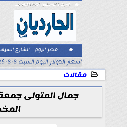

السبت 8 أغسطس 2026
09:32 مـ

مصر اليوم
الشارع السيا
بيزنس
أسعار الدولار اليوم السبت 8-8-2026..
مقالات
2026-07-02 17:56:04
جمال المتولى جمعة 
المخط