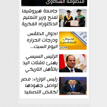
منظومة الشكاوى
الحكومية خلال يوليو
جامعة هيروشيما
الماضي
تمنح وزير التعليم
الدكتوراه الفخرية
تقديرا لما حققه
احوال الطقس
ودرجات الحراره
اليوم السبت...
العظمى في
الرئيس السيسي
القاهره 36 درجة
يهنئ ناشئات اليد
بالتأهل التاريخي
إلى نصف نهائي
رئيس الوزراء: مصر
كأس العالم
تواصل جهودها
لخفض التصعيد
والحفاظ على
الاستقرار الإقليمي