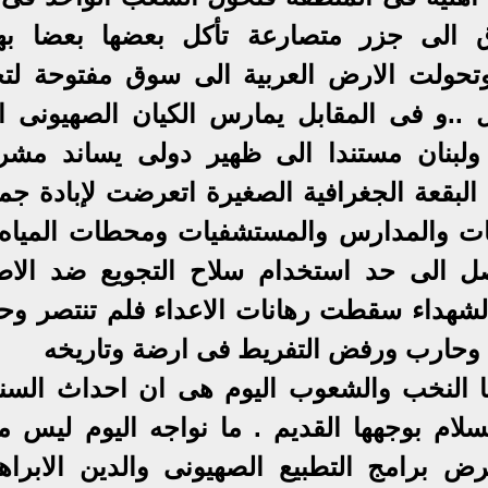
اق الى جزر متصارعة تأكل بعضها بعضا ب
وتحولت الارض العربية الى سوق مفتوحة لتج
 ..و فى المقابل يمارس الكيان الصهيونى ا
لبنان مستندا الى ظهير دولى يساند مشر
لبقعة الجغرافية الصغيرة اتعرضت لإبادة جما
عات والمدارس والمستشفيات ومحطات المياه
الى حد استخدام سلاح التجويع ضد الاط
الشهداء سقطت رهانات الاعداء فلم تنتصر وح
 وحارب ورفض التفريط فى ارضة وتاريخه
ها النخب والشعوب اليوم هى ان احداث السن
لام بوجهها القديم . ما نواجه اليوم ليس م
رامج التطبيع الصهيونى والدين الابراه