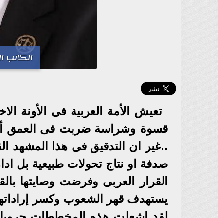
الكاتب ا
تعيش الأمة العربية فى الأونة ال
قسوة وشراسة ضربت فى العمق أمن 
..غير ان التدقيق فى هذا المشهد 
صدفة او نتاج تحولات طبيعية بل اد
القرار العربى وفرضت وصايتها بالق
يستهدف قهر الشعوب وكسر إراداتها 
لقد اشعلت هذه المخططات حروبا اه