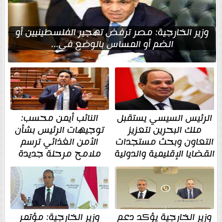
وزير الخارجية: مصر ترفض تهجير الفلسطينيين أو
الضم أو المساس بالوضع في...
الرئيس السيسي يستقبل
النائب أيمن محسب:
ملك البحرين لتعزيز
توجيهات الرئيس بشأن
التعاون وبحث مستجدات
الأمن الغذائي ترسم
القضايا الإقليمية والدولية
ملامح مرحلة جديدة
وزير الخارجية يؤكد دعم
وزير الخارجية: مؤتمر