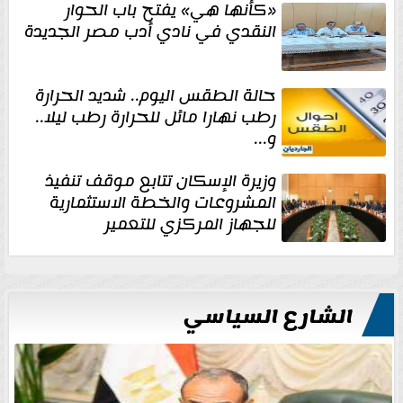
«كأنها هي» يفتح باب الحوار
النقدي في نادي أدب مصر الجديدة
حالة الطقس اليوم.. شديد الحرارة
رطب نهارا مائل للحرارة رطب ليلا..
و...
وزيرة الإسكان تتابع موقف تنفيذ
المشروعات والخطة الاستثمارية
للجهاز المركزي للتعمير
الشارع السياسي