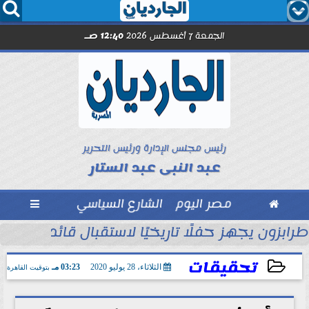




الجمعة 7 أغسطس 2026
12:40 صـ
رئيس مجلس الإدارة ورئيس التحرير
عبد النبى عبد الستار

مصر اليوم
الشارع السياسي

ول
طرابزون يجهز حفلًا تاريخيًا لاستقبال قائد الفراعن
تحقيقات
الثلاثاء، 28 يوليو 2020
03:23 مـ
بتوقيت القاهرة
2020-07-28 15:23:15