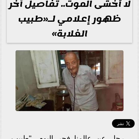
لا أخشى الموت.. تفاصيل آخر
ظهور إعلامي لـ«طبيب
الغلابة»
رحل عن عالمنا فجر اليوم، "طبيب