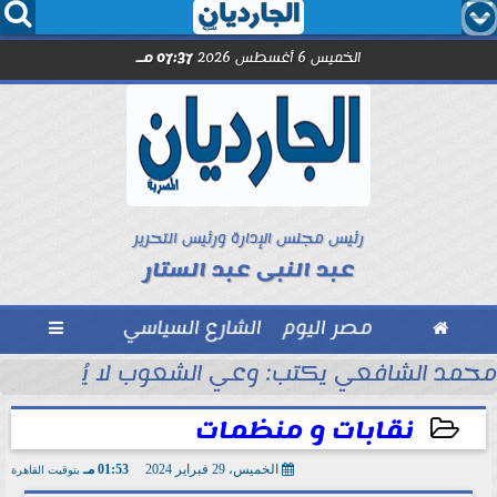




الخميس 6 أغسطس 2026
07:37 مـ
رئيس مجلس الإدارة ورئيس التحرير
عبد النبى عبد الستار

مصر اليوم
الشارع السياسي

مد صلاح.. اليوم
محمد الشافعي يكتب: وعي الشعوب لا يُقاس بالعن
نقابات و منظمات
الخميس، 29 فبراير 2024
01:53 مـ
بتوقيت القاهرة
2024-02-29 13:53:44