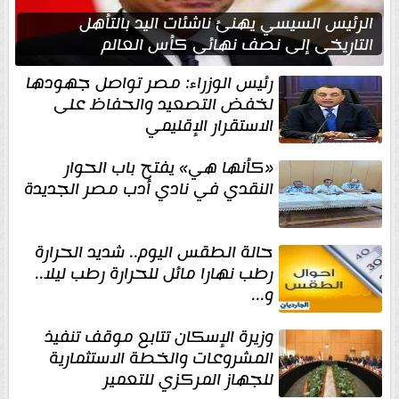
الرئيس السيسي يهنئ ناشئات اليد بالتأهل
التاريخي إلى نصف نهائي كأس العالم
رئيس الوزراء: مصر تواصل جهودها
لخفض التصعيد والحفاظ على
الاستقرار الإقليمي
«كأنها هي» يفتح باب الحوار
النقدي في نادي أدب مصر الجديدة
حالة الطقس اليوم.. شديد الحرارة
رطب نهارا مائل للحرارة رطب ليلا..
و...
وزيرة الإسكان تتابع موقف تنفيذ
المشروعات والخطة الاستثمارية
للجهاز المركزي للتعمير