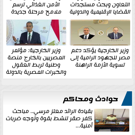
التعاون وبحث مستجدات
الأمن الغذائي ترسم
القضايا الإقليمية والدولية
ملامح مرحلة جديدة
وزير الخارجية يؤكد دعم
وزير الخارجية: مؤتمر
مصر للجهود الرامية إلى
المصريين بالخارج منصة
تسوية الأزمة الراهنة
وطنية تربط العقول
والخبرات المصرية بالدولة
حوادث ومحاكم
بقيادة الرائد معتز مرسي.. مباحث
كفر صقر تنشط بقوة وتوجه ضربات
أمنية...