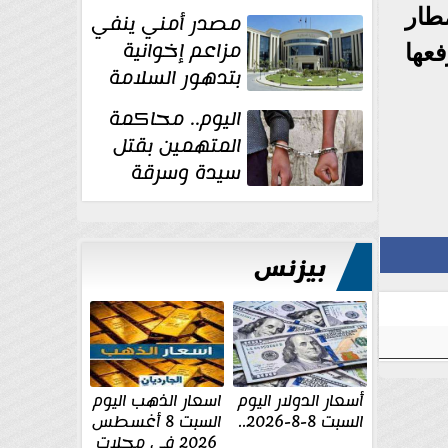
غسل الأموال
طار
مصدر أمني ينفي
مزاعم إخوانية
عها
بتدهور السلامة
الإنشائية لأحد
اليوم.. محاكمة
مراكز الإصلاح والتأهيل
المتهمين بقتل
سيدة وسرقة
ذهبها في بولاق
الدكرور
بيزنس
أسعار الدولار اليوم
اسعار الذهب اليوم
السبت 8-8-2026..
السبت 8 أغسطس
2026 فى محلات