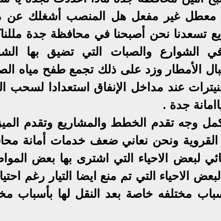
 معطل غير مفعل هل المنصب أشغلك عن م
 تسعدنا نحن أصبحنا في محافظة جدة مللناك
ي الشوارع والصبات التي تضيق بها الشو
بال الأمطار وزد على ذلك تجمع طفح مياه ال
يترات عند مداخل الإنفاق استعدادا لسحب الم
امانة جدة .
أكمل وجه تقدم الخطط والمشاريع وتقدم الميزا
 القروية ونحن نعاني ضعف خدمات أمانة محا
بائي لبعض الاحياء التي اشترى بها بعض الموا
بعض الاحياء التي تم منع ايضا التيار رغم احتي
باب مختلفه خاصة بعد النقل لها بأسباب مخت