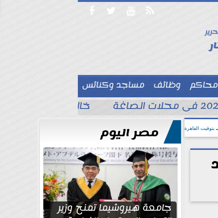




حرير

ر
محاكم
وظائف
مساجد وكنائس

خالد الغندور يطلب الد
مصر اليوم
بتوقيت القاهرة
جامعة هيروشيما تمنح وزير