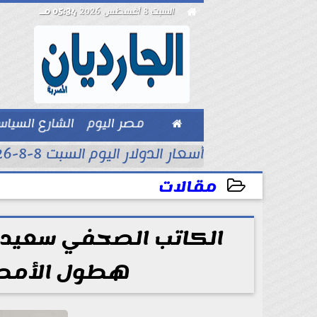

السبت 8 أغسطس 2026
05:34 مـ

مصر اليوم
الشارع السيا
بيزنس
أسعار الدولار اليوم السبت 8-8-2026..
مقالات
2024-09-03 07:02:44
الكاتب الصحفي سعيد اب
هطول الأمطار