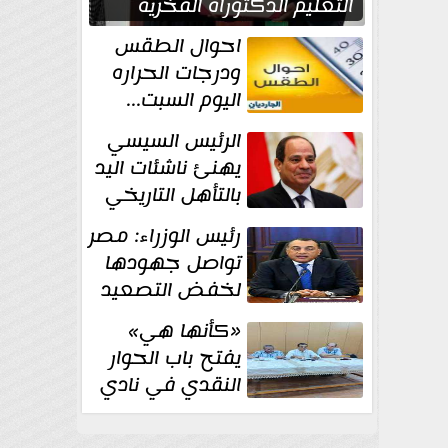
التعليم الدكتوراه الفخرية
تقديرا لما حققه
احوال الطقس
ودرجات الحراره
اليوم السبت...
العظمى في
الرئيس السيسي
القاهره 36 درجة
يهنئ ناشئات اليد
بالتأهل التاريخي
إلى نصف نهائي
رئيس الوزراء: مصر
كأس العالم
تواصل جهودها
لخفض التصعيد
والحفاظ على
«كأنها هي»
الاستقرار الإقليمي
يفتح باب الحوار
النقدي في نادي
أدب مصر الجديدة