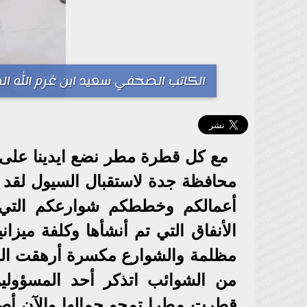
الكاتب الصحفي سعيد ابن غرم الله ال
مع كل قطرة مطر نضع ايدينا على 
محافظة جدة لاستقبال السيول لقد 
أعمالكم وخططكم شوارعكم التي آ
الأنفاق التي تم أنشأها وكلفة ميزا
مظلمة والشوارع مكسرة أرهقت المر
من الشوائب اتذكر أحد المسؤولي
قطرت مطرا تمحو جمالها والآن أصب