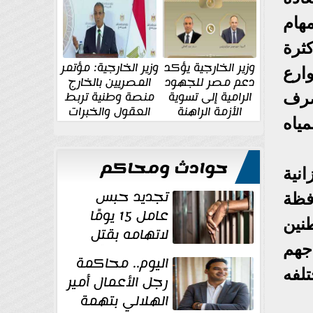
الإقليمية والدولية
جديدة
هام
ثرة
وزير الخارجية يؤكد
وزير الخارجية: مؤتمر
ارع
دعم مصر للجهود
المصريين بالخارج
الرامية إلى تسوية
منصة وطنية تربط
صرف
الأزمة الراهنة
العقول والخبرات
ياه
المصرية بالدولة
حوادث ومحاكم
نية
تجديد حبس
فظة
عامل 15 يومًا
طنين
لاتهامه بقتل
اجهم
زوجته طعنًا
اليوم.. محاكمة
داخل مسكنهما بشبرا...
لفه
رجل الأعمال أمير
الهلالي بتهمة