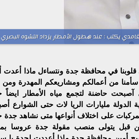
غامدي يكتب : عند هطول الأمطار يزداد التشوه البصري
قلوبنا في محافظة جدة ونتساءل ماذا أعدت أم
سأمنا من أعمالكم ومشاريعكم المهدرة ومن 
صبحت حاضنة لتجمع مياه الأمطار ايضاً ج
نية الدولة مليارات الريا لات حتى الشوارع أ
كبات على اختلاف أنواعها متى نشاهد جدة خا
ن قبل يتولى منصب مقولة جدة عروسا بمك
ح أمين محافظة جدة ماذا أعددت لجدة يا سع