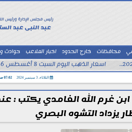
رئيس مجلس الإدارة ورئيس الت
عبد النبى عبد الستا
سي
محافظات
خارج الحدود
اخبار الملاعب
حوادث و
توك شو
اسعار الذهب اليوم السبت 8 أغسطس 2026 فى محلات الصاغة
الثلاثاء، 3 سبتمبر 2024
07:02 صـ
ن غرم الله الغامدي يكتب : عند
 يزداد التشوه البصري