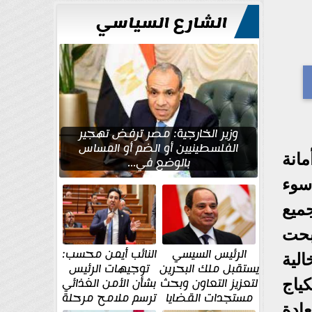
الشارع السياسي
وزير الخارجية: مصر ترفض تهجير
الفلسطينيين أو الضم أو المساس
انة
بالوضع في...
سوء
ميع
صبحت
الرئيس السيسي
النائب أيمن محسب:
لية
يستقبل ملك البحرين
توجيهات الرئيس
لتعزيز التعاون وبحث
بشأن الأمن الغذائي
ياج
مستجدات القضايا
ترسم ملامح مرحلة
ادة