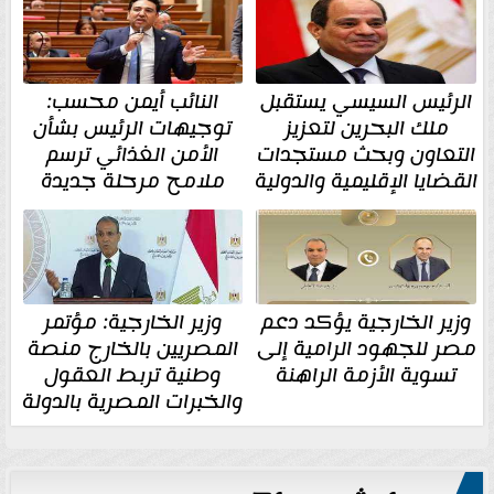
الرئيس السيسي يستقبل
النائب أيمن محسب:
ملك البحرين لتعزيز
توجيهات الرئيس بشأن
التعاون وبحث مستجدات
الأمن الغذائي ترسم
القضايا الإقليمية والدولية
ملامح مرحلة جديدة
وزير الخارجية يؤكد دعم
وزير الخارجية: مؤتمر
مصر للجهود الرامية إلى
المصريين بالخارج منصة
تسوية الأزمة الراهنة
وطنية تربط العقول
والخبرات المصرية بالدولة