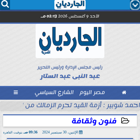




الأحد 9 أغسطس 2026
02:13 مـ
رئيس مجلس الإدارة ورئيس التحرير
عبد النبى عبد الستار

مصر اليوم
الشارع السياسي

ره 39
احمد شوبير : أزمة القيد تحرم الزمالك من التعاقد
فنون وثقافة
الإثنين، 30 سبتمبر 2024
09:36 صـ
بتوقيت القاهرة
2024-09-30 09:36:43