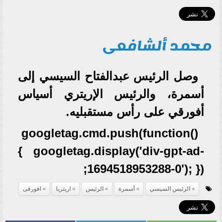
محمد ألشافعى
وصل الرئيس عبدالفتاح السيسي إلى
أسمرة، والرئيس الإريتري أسياس
أفورقي على رأس مستقبليه.
googletag.cmd.push(function()
{ googletag.display('div-gpt-ad-
1694518953288-0'); });
الرئيس السيسي
أسمرة
الرئيس
اريتريا
افورقى