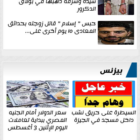
سيدة وسرقة ذهبها في بولاق
الدكرور
حبس ” إسلام ” قاتل زوجته بحدائق
المعادى ١٥ يوم أخرى على...
بيزنس
السيطرة على حريق نشب
سعر الدولار أمام الجنيه
داخل مسجد في الجيزة
المصري ببداية تعاملات
اليوم الإثنين 3 أغسطس