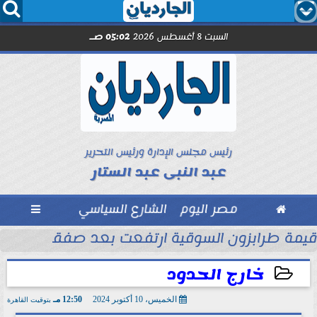




السبت 8 أغسطس 2026
05:02 صـ
رئيس مجلس الإدارة ورئيس التحرير
عبد النبى عبد الستار

مصر اليوم
الشارع السياسي

الأموال
قيمة طرابزون السوقية ارتفعت بعد صفقة محمد
خارج الحدود
الخميس، 10 أكتوبر 2024
12:50 مـ
بتوقيت القاهرة
2024-10-10 12:50:14