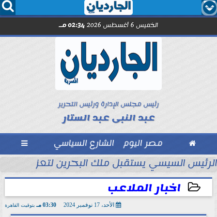




الخميس 6 أغسطس 2026
02:34 مـ
رئيس مجلس الإدارة ورئيس التحرير
عبد النبى عبد الستار

مصر اليوم
الشارع السياسي

تحاد السكندري فى الأسبوع الأول
الرئيس السيسي يستقبل ملك البحرين لتعزيز التعاو
اخبار الملاعب
الأحد، 17 نوفمبر 2024
03:30 مـ
بتوقيت القاهرة
2024-11-17 15:30:50