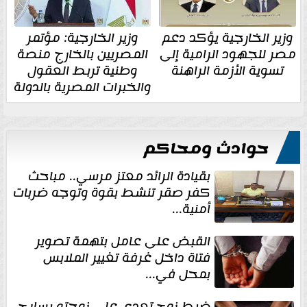
وزير الخارجية يؤكد دعم
وزير الخارجية: مؤتمر
مصر للجهود الرامية إلى
المصريين بالخارج منصة
تسوية الأزمة الراهنة
وطنية تربط العقول
والخبرات المصرية بالدولة
حوادث ومحاكم
بقيادة الرائد معتز مرسي.. مباحث
كفر صقر تنشط بقوة وتوجه ضربات
أمنية...
القبض على عامل بتهمة تصوير
فتاة داخل غرفة تغيير الملابس
بمحل في...
ضبط زوج تعدى على زوجته بسلاح