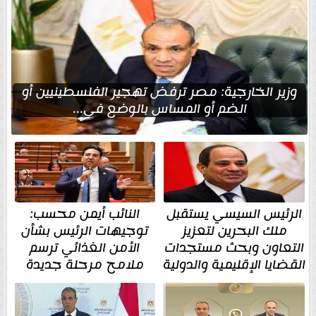
وزير الخارجية: مصر ترفض تهجير الفلسطينيين أو
الضم أو المساس بالوضع في...
الرئيس السيسي يستقبل
النائب أيمن محسب:
ملك البحرين لتعزيز
توجيهات الرئيس بشأن
التعاون وبحث مستجدات
الأمن الغذائي ترسم
القضايا الإقليمية والدولية
ملامح مرحلة جديدة