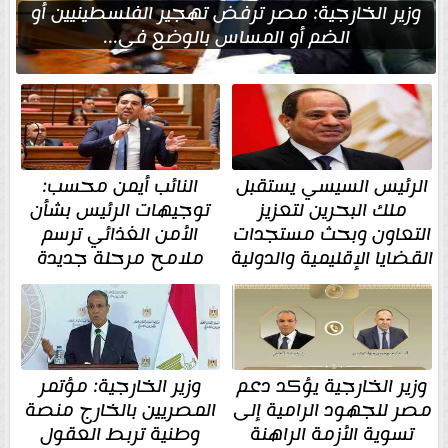
وزير الخارجية: مصر ترفض تهجير الفلسطينيين أو
الضم أو المساس بالوضع في...
الرئيس السيسي يستقبل
النائب أيمن محسب:
ملك البحرين لتعزيز
توجيهات الرئيس بشأن
التعاون وبحث مستجدات
الأمن الغذائي ترسم
القضايا الإقليمية والدولية
ملامح مرحلة جديدة
وزير الخارجية يؤكد دعم
وزير الخارجية: مؤتمر
مصر للجهود الرامية إلى
المصريين بالخارج منصة
تسوية الأزمة الراهنة
وطنية تربط العقول