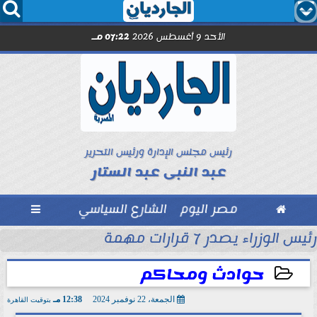




الأحد 9 أغسطس 2026
07:22 مـ
رئيس مجلس الإدارة ورئيس التحرير
عبد النبى عبد الستار

مصر اليوم
الشارع السياسي

رئيس الوزراء يصدر 7 قرارات مهمة
مل مع الصحفيين حاملى كارنيه النقابة
حوادث ومحاكم
الجمعة، 22 نوفمبر 2024
12:38 مـ
بتوقيت القاهرة
2024-11-22 12:38:53