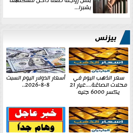
بقتل زوجته طعنًا داخل مسكنهما
بشبرا...
بيزنس
سعر الذهب اليوم في
أسعار الدولار اليوم السبت
محلات الصاغة....عيار 21
8-8-2026..
يكسر 6000 جنيه