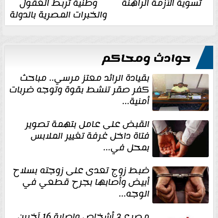
تسوية الأزمة الراهنة
وطنية تربط العقول
والخبرات المصرية بالدولة
حوادث ومحاكم
بقيادة الرائد معتز مرسي.. مباحث
كفر صقر تنشط بقوة وتوجه ضربات
أمنية...
القبض على عامل بتهمة تصوير
فتاة داخل غرفة تغيير الملابس
بمحل في...
ضبط زوج تعدى على زوجته بسلاح
أبيض وأصابها بجرح قطعي في
الوجه...
مصرع 3 أشخاص وإصابة 16 آخرين