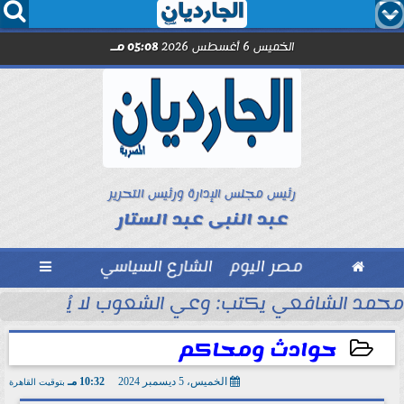




الخميس 6 أغسطس 2026
05:08 مـ
رئيس مجلس الإدارة ورئيس التحرير
عبد النبى عبد الستار

مصر اليوم
الشارع السياسي

مد صلاح.. اليوم
محمد الشافعي يكتب: وعي الشعوب لا يُقاس بالعن
حوادث ومحاكم
الخميس، 5 ديسمبر 2024
10:32 مـ
بتوقيت القاهرة
2024-12-05 22:32:17