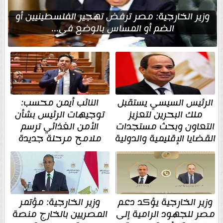
وزير الخارجية: مصر ترفض تهجير الفلسطينيين أو
الضم أو المساس بالوضع في...
الرئيس السيسي يستقبل
النائب أيمن محسب:
ملك البحرين لتعزيز
توجيهات الرئيس بشأن
التعاون وبحث مستجدات
الأمن الغذائي ترسم
القضايا الإقليمية والدولية
ملامح مرحلة جديدة
وزير الخارجية يؤكد دعم
وزير الخارجية: مؤتمر
مصر للجهود الرامية إلى
المصريين بالخارج منصة