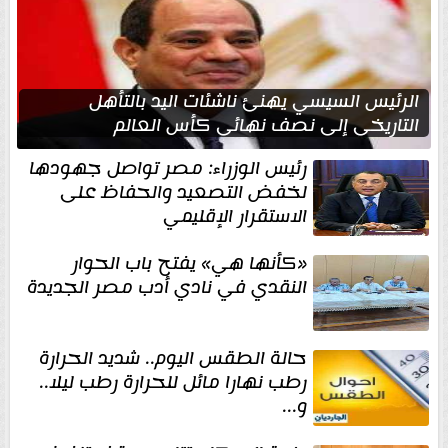
الرئيس السيسي يهنئ ناشئات اليد بالتأهل
التاريخي إلى نصف نهائي كأس العالم
رئيس الوزراء: مصر تواصل جهودها
لخفض التصعيد والحفاظ على
الاستقرار الإقليمي
«كأنها هي» يفتح باب الحوار
النقدي في نادي أدب مصر الجديدة
حالة الطقس اليوم.. شديد الحرارة
رطب نهارا مائل للحرارة رطب ليلا..
و...