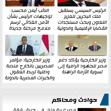
الرئيس السيسي يستقبل
النائب أيمن محسب:
ملك البحرين لتعزيز
توجيهات الرئيس بشأن
التعاون وبحث مستجدات
الأمن الغذائي ترسم
القضايا الإقليمية والدولية
ملامح مرحلة جديدة
وزير الخارجية يؤكد دعم
وزير الخارجية: مؤتمر
مصر للجهود الرامية إلى
المصريين بالخارج منصة
تسوية الأزمة الراهنة
وطنية تربط العقول
والخبرات المصرية بالدولة
حوادث ومحاكم
مصرع ربة منزل في حريق شقة