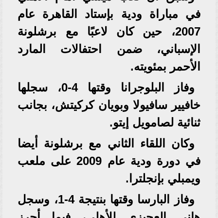
في مباراة ودية بإستاد القاهرة عام
2007، حين كان لاعبًا مع برشلونة
الإسباني، ضمن احتفالات المارد
الأحمر بمئويته.
وفاز البلوجرانا وقتها 4-0، سجلها
خافيير سافيولا وبويان كركيتش، بجانب
ثنائية لصامويل إيتو.
وكان اللقاء الثاني مع برشلونة أيضا
في دورة ودية عام 2009 على ملعب
ويمبلي بإنجلترا.
وفاز البارسا وقتها بنتيجة 4-1، وسجل
هاني العجيزي للأهلي، فيما أحرز