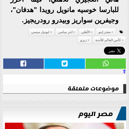
للبارسا خوسيه مانويل رويدا "هدفان"،
وجيفرين سواريز وبيدرو رودريجيز.
معتز إينو
الأهلي
انتر ميامي
ليونيل ميسي
كأس العالم للأندية
زيزو
⇧
موضوعات متعلقة
مصر اليوم