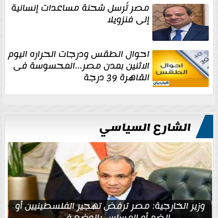
مصر تُرسل شحنة مساعدات إنسانية
إلى فنزويلا
احوال الطقس ودرجات الحراره اليوم
الاثنين بمدن مصر...المحسوسة فى
القاهرة 39 درجة
الشارع السياسي
وزير الخارجية: مصر ترفض تهجير الفلسطينيين أو
الضم أو المساس بالوضع في...