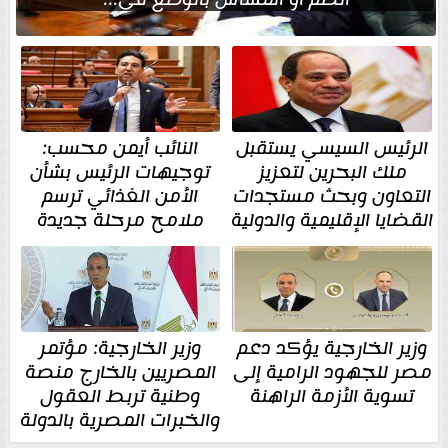
الرئيس السيسي يستقبل
النائب أيمن محسب:
ملك البحرين لتعزيز
توجيهات الرئيس بشأن
التعاون وبحث مستجدات
الأمن الغذائي ترسم
القضايا الإقليمية والدولية
ملامح مرحلة جديدة
وزير الخارجية يؤكد دعم
وزير الخارجية: مؤتمر
مصر للجهود الرامية إلى
المصريين بالخارج منصة
تسوية الأزمة الراهنة
وطنية تربط العقول
والخبرات المصرية بالدولة