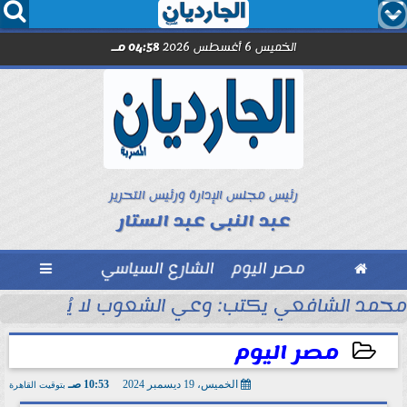




الخميس 6 أغسطس 2026
04:58 مـ
رئيس مجلس الإدارة ورئيس التحرير
عبد النبى عبد الستار

مصر اليوم
الشارع السياسي

مد صلاح.. اليوم
محمد الشافعي يكتب: وعي الشعوب لا يُقاس بالعن
مصر اليوم
الخميس، 19 ديسمبر 2024
10:53 صـ
بتوقيت القاهرة
2024-12-19 10:53:19