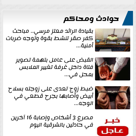
حوادث ومحاكم
بقيادة الرائد معتز مرسي.. مباحث
كفر صقر تنشط بقوة وتوجه ضربات
أمنية...
القبض على عامل بتهمة تصوير
فتاة داخل غرفة تغيير الملابس
بمحل في...
ضبط زوج تعدى على زوجته بسلاح
أبيض وأصابها بجرح قطعي في
الوجه...
مصرع 3 أشخاص وإصابة 16 آخرين
في حادثين بالشرقية اليوم