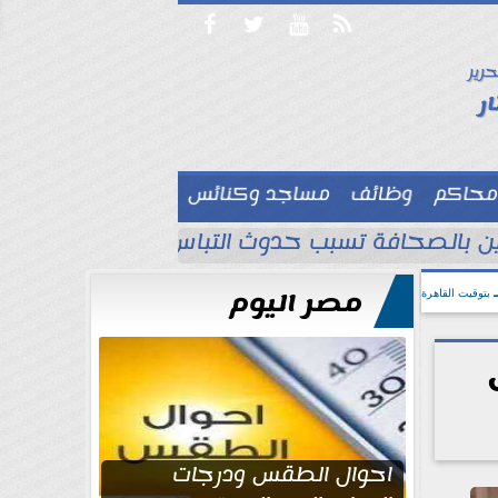




حرير

ر
محاكم
وظائف
مساجد وكنائس

لين بالصحافة تسبب حدوث التباس ويجب تصحيح ا
مصر اليوم
بتوقيت القاهرة
احوال الطقس ودرجات