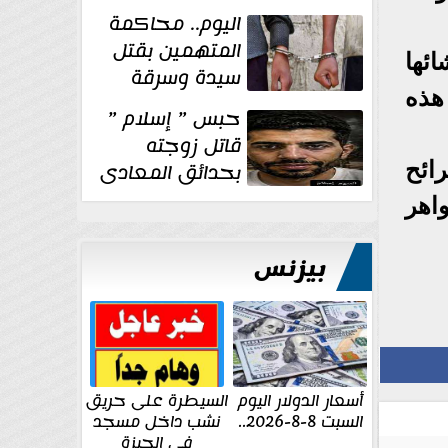
الإنشائية لأحد
اليوم.. محاكمة
مراكز الإصلاح والتأهيل
المتهمين بقتل
ئها
سيدة وسرقة
هذه
ذهبها في بولاق
حبس ” إسلام ”
الدكرور
قاتل زوجته
ائح
بحدائق المعادى
١٥ يوم أخرى
اهر
على...
بيزنس
أسعار الدولار اليوم
السيطرة على حريق
السبت 8-8-2026..
نشب داخل مسجد
في الجيزة