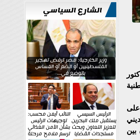
الشارع السياسي
وزير الخارجية: مصر ترفض تهجير
الفلسطينيين أو الضم أو المساس
بالوضع في...
تور
نية
على
الرئيس السيسي
النائب أيمن محسب:
يني
يستقبل ملك البحرين
توجيهات الرئيس
لتعزيز التعاون وبحث
بشأن الأمن الغذائي
 بين
مستجدات القضايا
ترسم ملامح مرحلة