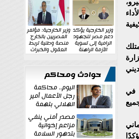
الإقليمية والدولية
جديدة
يرو،
داء
فية
وزير الخارجية يؤكد
وزير الخارجية: مؤتمر
دعم مصر للجهود
المصريين بالخارج
الرامية إلى تسوية
منصة وطنية تربط
متلك
الأزمة الراهنة
العقول والخبرات
المصرية بالدولة
ارة
يني
حوادث ومحاكم
اليوم.. محاكمة
 في
رجل الأعمال أمير
ميع
الهلالي بتهمة
غسل الأموال
مصدر أمني ينفي
مزاعم إخوانية
اني
بتدهور السلامة
كدًا