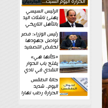
الحراره اليوم السبت...
العظمى في القاهره 36
الرئيس السيسي
درجة
يهنئ ناشئات اليد
بالتأهل التاريخي
إلى نصف نهائي
رئيس الوزراء: مصر
كأس العالم
تواصل جهودها
لخفض التصعيد
والحفاظ على
«كأنها هي»
الاستقرار الإقليمي
يفتح باب الحوار
النقدي في نادي
أدب مصر الجديدة
حالة الطقس
اليوم.. شديد
الحرارة رطب نهارا
مائل للحرارة رطب
ليلا.. و...