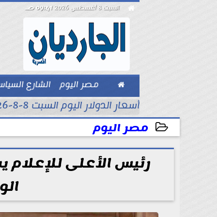

السبت 8 أغسطس 2026
09:41 صـ

مصر اليوم
الشارع السيا
بيزنس
أسعار الدولار اليوم السبت 8-8-2026..
مصر اليوم
2024-12-23 21:53:25
رئيس الأعلى للإعلام ي
الو