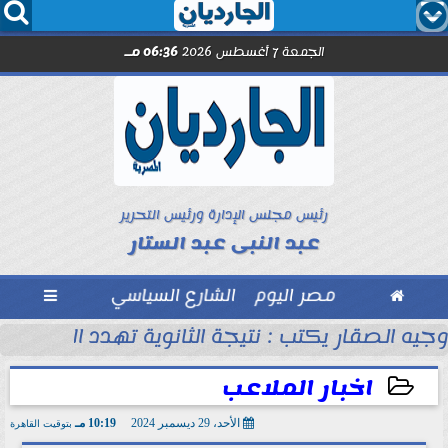




الجمعة 7 أغسطس 2026
06:36 مـ
رئيس مجلس الإدارة ورئيس التحرير
عبد النبى عبد الستار

مصر اليوم
الشارع السياسي

 التعليم ومنطق الاستثمار
وجيه الصقار يكتب : نتيجة الثانوية تهدد الأمن ال
اخبار الملاعب
الأحد، 29 ديسمبر 2024
10:19 مـ
بتوقيت القاهرة
2024-12-29 22:19:35