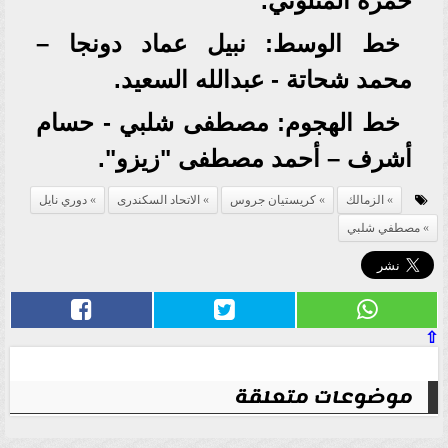
حمزة المثلوثي.
خط الوسط: نبيل عماد دونجا –
محمد شحاتة - عبدالله السعيد.
خط الهجوم: مصطفى شلبي - حسام
أشرف – أحمد مصطفى "زيزو".
الزمالك
كريستيان جروس
الاتحاد السكندرى
دوري نايل
مصطفي شلبي
⇧
موضوعات متعلقة