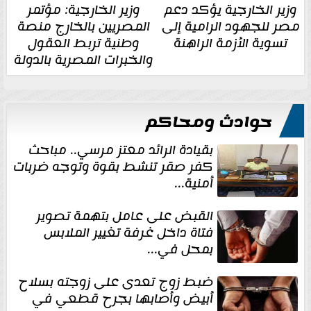
وزير الخارجية يؤكد دعم
وزير الخارجية: مؤتمر
مصر للجهود الرامية إلى
المصريين بالخارج منصة
تسوية الأزمة الراهنة
وطنية تربط العقول
والخبرات المصرية بالدولة
حوادث ومحاكم
بقيادة الرائد معتز مرسي.. مباحث
كفر صقر تنشط بقوة وتوجه ضربات
أمنية...
القبض على عامل بتهمة تصوير
فتاة داخل غرفة تغيير الملابس
بمحل في...
ضبط زوج تعدى على زوجته بسلاح
أبيض وأصابها بجرح قطعي في