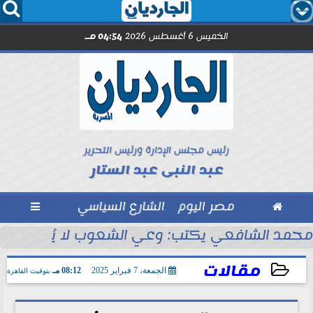




الخميس 6 أغسطس 2026
04:54 مـ
رئيس مجلس الإدارة ورئيس التحرير
عبد النبى عبد الستار

مصر اليوم
الشارع السياسي

مد صلاح.. اليوم
محمد الشافعي يكتب: وعي الشعوب لا يُقاس بالعن
مقالات
الجمعة، 7 فبراير 2025
08:12 مـ
بتوقيت القاهرة
2025-02-07 20:12:59