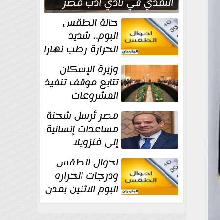
النقدي في نادي أدب مصر
الجديدة
حالة الطقس
اليوم.. شديد
الحرارة رطب نهارا
مائل للحرارة رطب
وزيرة الإسكان
ليلا.. و...
تتابع موقف تنفيذ
المشروعات
والخطة
مصر تُرسل شحنة
الاستثمارية للجهاز المركزي
مساعدات إنسانية
للتعمير
إلى فنزويلا
احوال الطقس
ودرجات الحراره
اليوم الاثنين بمدن
مصر...المحسوسة
فى القاهرة 39 درجة