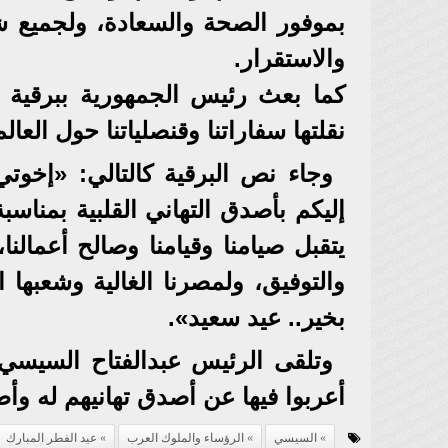
بموفور الصحة والسعادة، ولجميع شع
والاستقرار.
كما بعث رئيس الجمهورية ببرقية ت
نقلتها سفاراتنا وقنصلياتنا حول العال
وجاء نص البرقية كالتالي: «إخوت
إليكم بأصدق التهاني القلبية بمناسب
يتقبل صيامنا وقيامنا وصالح أعمالنا
والتوفيق، ولمصرنا الغالية وشعبها 
بخير.. عيد سعيد».
وتلقى الرئيس عبدالفتاح السيسي ب
أعربوا فيها عن أصدق تهانيهم له وأط
السيسي
الرؤساء والملوك العرب
عيد الفطر المبارك