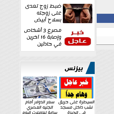
غرفة تغيير
ضبط زوج تعدى
الملابس بمحل في...
على زوجته
بسلاح أبيض
وأصابها بجرح
مصرع 3 أشخاص
قطعي في الوجه...
وإصابة 16 آخرين
في حادثين
بالشرقية اليوم
بيزنس
السيطرة على حريق
سعر الدولار أمام
نشب داخل مسجد
الجنيه المصري
في الجيزة
ببداية تعاملات اليوم