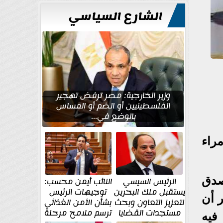
الشارع السياسي
وزير الخارجية: مصر ترفض تهجير
الفلسطينيين أو الضم أو المساس
بالوضع في...
راء
صدق
الرئيس السيسي
النائب أيمن محسب:
يستقبل ملك البحرين
توجيهات الرئيس
ر أن
لتعزيز التعاون وبحث
بشأن الأمن الغذائي
مستجدات القضايا
ترسم ملامح مرحلة
فيه