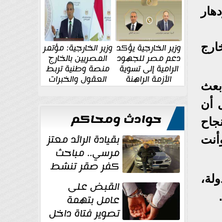
الإقليمية والدولية
جديدة
هار
ارج
وزير الخارجية يؤكد
وزير الخارجية: مؤتمر
دعم مصر للجهود
المصريين بالخارج
الرامية إلى تسوية
منصة وطنية تربط
الأزمة الراهنة
العقول والخبرات
بعث
المصرية بالدولة
ل أن
حوادث ومحاكم
نجاح
بقيادة الرائد معتز
أنت
مرسي.. مباحث
كفر صقر تنشط
بقوة وتوجه
لة،
القبض على
ضربات أمنية...
عامل بتهمة
تصوير فتاة داخل