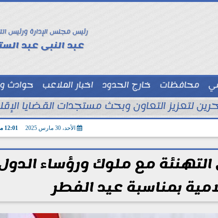
رئيس مجلس الإدارة ورئيس الت
عبد النبى عبد الستا
سي
محافظات
خارج الحدود
اخبار الملاعب
حوادث و
توك شو
ين لتعزيز التعاون وبحث مستجدات القضايا الإقليم
الأحد، 30 مارس 2025
12:01 مـ
 التهنئة مع ملوك ورؤساء الدول
امية بمناسبة عيد الفطر