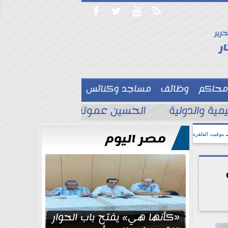




حرير

ر
محاكم
وظائف
مساجد وكنائس

ية والدولية
الحسين عموتة يحسم قائمة الأهل
مصر اليوم
بتوقيت القاهرة
«كأنها هي» يفتح باب الحوار