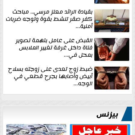
بقيادة الرائد معتز مرسي.. مباحث
كفر صقر تنشط بقوة وتوجه ضربات
أمنية...
القبض على عامل بتهمة تصوير
فتاة داخل غرفة تغيير الملابس
بمحل في...
ضبط زوج تعدى على زوجته بسلاح
أبيض وأصابها بجرح قطعي في
الوجه...
بيزنس