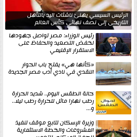
الرئيس السيسي يهنئ ناشئات اليد بالتأهل
التاريخي إلى نصف نهائي كأس العالم
رئيس الوزراء: مصر تواصل جهودها
لخفض التصعيد والحفاظ على
الاستقرار الإقليمي
«كأنها هي» يفتح باب الحوار
النقدي في نادي أدب مصر الجديدة
حالة الطقس اليوم.. شديد الحرارة
رطب نهارا مائل للحرارة رطب ليلا..
و...
وزيرة الإسكان تتابع موقف تنفيذ
المشروعات والخطة الاستثمارية