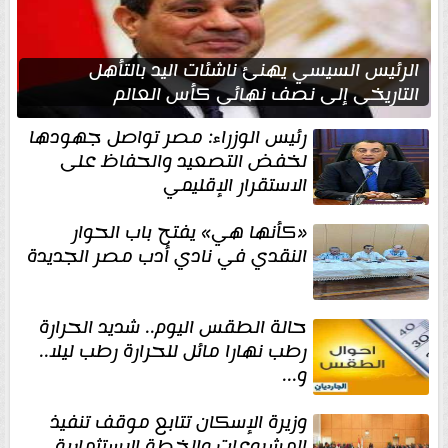
الرئيس السيسي يهنئ ناشئات اليد بالتأهل
التاريخي إلى نصف نهائي كأس العالم
رئيس الوزراء: مصر تواصل جهودها
لخفض التصعيد والحفاظ على
الاستقرار الإقليمي
«كأنها هي» يفتح باب الحوار
النقدي في نادي أدب مصر الجديدة
حالة الطقس اليوم.. شديد الحرارة
رطب نهارا مائل للحرارة رطب ليلا..
و...
وزيرة الإسكان تتابع موقف تنفيذ
المشروعات والخطة الاستثمارية