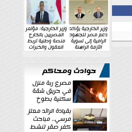
الإقليمية والدولية
جديدة
وزير الخارجية يؤكد
وزير الخارجية: مؤتمر
دعم مصر للجهود
المصريين بالخارج
الرامية إلى تسوية
منصة وطنية تربط
الأزمة الراهنة
العقول والخبرات
المصرية بالدولة
حوادث ومحاكم
مصرع ربة منزل
في حريق شقة
سكنية بطوخ
بقيادة الرائد معتز
مرسي.. مباحث
كفر صقر تنشط