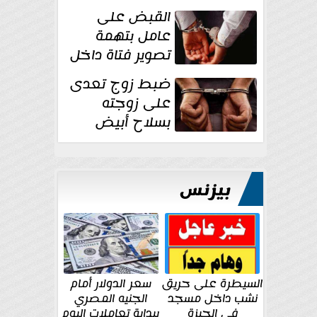
بقوة وتوجه
القبض على
ضربات أمنية...
عامل بتهمة
تصوير فتاة داخل
غرفة تغيير
ضبط زوج تعدى
الملابس بمحل في...
على زوجته
بسلاح أبيض
وأصابها بجرح
قطعي في الوجه...
بيزنس
السيطرة على حريق
سعر الدولار أمام
نشب داخل مسجد
الجنيه المصري
في الجيزة
ببداية تعاملات اليوم