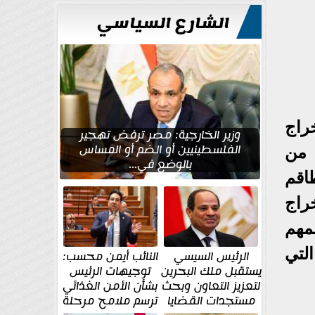
للتعمير
الشارع السياسي
راج
وزير الخارجية: مصر ترفض تهجير
الفلسطينيين أو الضم أو المساس
 من
بالوضع في...
اقم
راج
مهم
لتي
الرئيس السيسي
النائب أيمن محسب:
يستقبل ملك البحرين
توجيهات الرئيس
لتعزيز التعاون وبحث
بشأن الأمن الغذائي
مستجدات القضايا
ترسم ملامح مرحلة