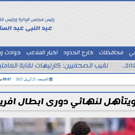
رئيس مجلس الإدارة ورئيس الت
عبد النبى عبد الستا
سي
محافظات
خارج الحدود
اخبار الملاعب
حوادث و
توك شو
نقيب الصحفيين: كارنيهات نقابة العام
الجمعة، 25 أبريل 2025
09:07 مـ
يتأهل لنهائي دورى ابطال افريق