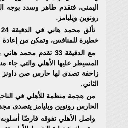
اليمنى، فتقدم طاهر وسدد بوجه ال
رونوين ويليامز.
ت
خطيرة للمنافس، وتمكن من إعادة ا
مع الدقيقة 33 تقدم محم
المسيطر عليها الأهلي والتي جاء م
زاحفة تصدى لها حارس صن داونز رون
الثاني.
من هجمة منظمة للأهلي في الناح
الحارس رونوين ويليامز يتصدى مجددً
واصل الأهلي تفوقه فارضًا أسلوب