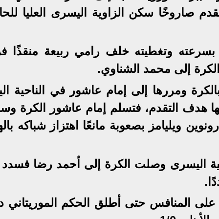
قدم صاروخًا سكن الزاوية اليسرى العليا للح
ألق محمد هاني في الدقيقة 24 بسرعته وتغطيته خلف رامي ربيعة منقذً
لكرة إلى محمد الشناوي.
د هاني بالكرة ومررها إلى إمام عاشور في الناحية ال
نها هدف التقدم، فتسلم إمام عاشور الكرة وسد
وين ويليامز بصعوبة مانعًا اهتزاز شباكه بال
ية اليسرى وصلت الكرة إلى أحمد رضا فسدد 
ا.
ه على المنافس حتى أطلق الحكم الموريتاني د