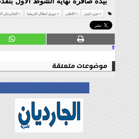
بيدة صافرة نهاية الشوط الأول بتقدم ال
صن داونز
الاهلى
دورى ابطال افريقيا
الجارديان ا
⇧
موضوعات متعلقة