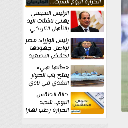
الحراره اليوم السبت...
العظمى في القاهره 36
الرئيس السيسي
درجة
يهنئ ناشئات اليد
بالتأهل التاريخي
إلى نصف نهائي
رئيس الوزراء: مصر
كأس العالم
تواصل جهودها
لخفض التصعيد
والحفاظ على
«كأنها هي»
الاستقرار الإقليمي
يفتح باب الحوار
النقدي في نادي
أدب مصر الجديدة
حالة الطقس
اليوم.. شديد
الحرارة رطب نهارا
مائل للحرارة رطب
ليلا.. و...