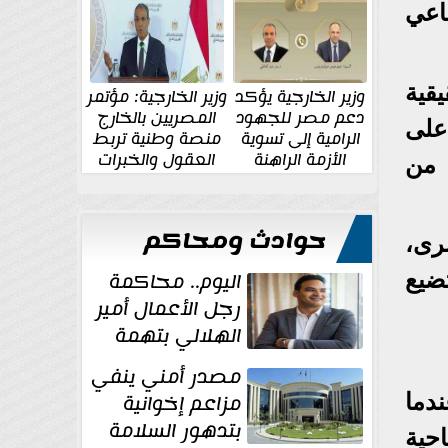
الإقليمية والدولية
جديدة
اعي
 حقيقية
وزير الخارجية يؤكد
وزير الخارجية: مؤتمر
دعم مصر للجهود
المصريين بالخارج
على
الرامية إلى تسوية
منصة وطنية تربط
الأزمة الراهنة
العقول والخبرات
 من
المصرية بالدولة
حوادث ومحاكم
 اليسرى،
اليوم.. محاكمة
ضيع
رجل الأعمال أمير
الهلالي بتهمة
غسل الأموال
مصدر أمني ينفي
مزاعم إخوانية
جيل الهدف الأول للأهلي في الدقيقة 24، عندما
بتدهور السلامة
حية