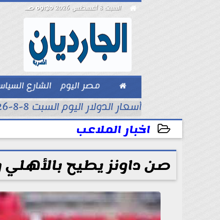

السبت 8 أغسطس 2026
09:30 صـ

مصر اليوم
الشارع السيا
بيزنس
أسعار الدولار اليوم السبت 8-8-2026..
اخبار الملاعب
2025-04-25 21:07:01
صن داونز يطيح بالأهلي و