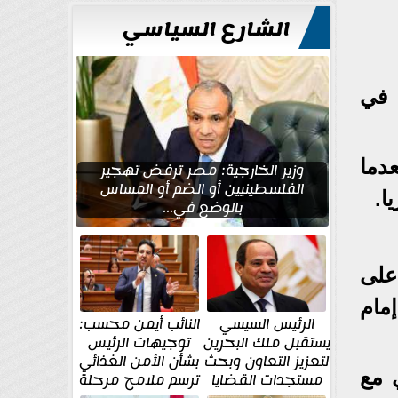
الشارع السياسي
يقي في
عدما
وزير الخارجية: مصر ترفض تهجير
الفلسطينيين أو الضم أو المساس
ا.
بالوضع في...
على
مام
الرئيس السيسي
النائب أيمن محسب:
يستقبل ملك البحرين
توجيهات الرئيس
لتعزيز التعاون وبحث
بشأن الأمن الغذائي
ي مع
مستجدات القضايا
ترسم ملامح مرحلة