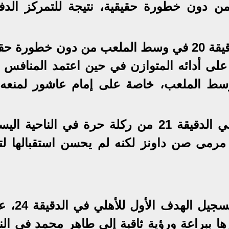
ن دون خطورة حقيقية، نتيجة للتمركز الدف
انحصر اللعب في معظمة حتى الدقيقة 20 في وسط الملعب من دون خطورة
لى أدائه المتوازن في حين اعتمد المنافس 
سط الملعب، خاصة على إمام عاشور لمنعه
أول فرصة حقيقية لاحت للأهلي في الدقيقة 21 من ركلة حرة في الناحية
مرمى صن داونز لكنه لم يحسن استقبالها لت
فرصة جراديشار فتحت الطريق لتس
 ببراعة ورؤية ثاقبة إلى طاهر محمد في النا