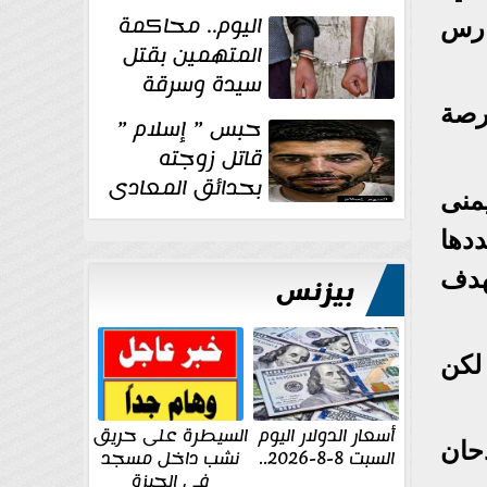
الإنشائية لأحد
اليوم.. محاكمة
ارس
مراكز الإصلاح والتأهيل
المتهمين بقتل
سيدة وسرقة
ذهبها في بولاق
ا فرصة
حبس ” إسلام ”
الدكرور
قاتل زوجته
بحدائق المعادى
يمنى
١٥ يوم أخرى
دها
على...
هدف
بيزنس
لكن
أسعار الدولار اليوم
السيطرة على حريق
حان
السبت 8-8-2026..
نشب داخل مسجد
في الجيزة