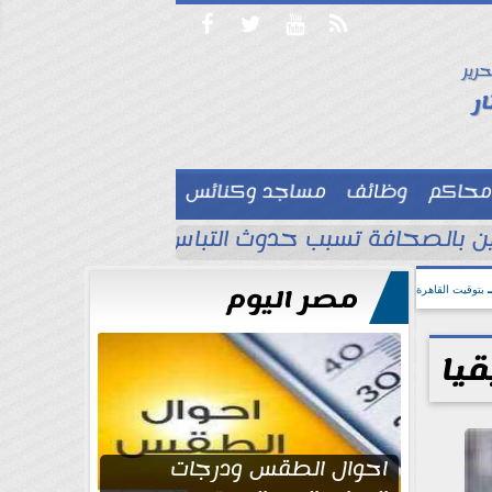




حرير

ر
محاكم
وظائف
مساجد وكنائس

لين بالصحافة تسبب حدوث التباس ويجب تصحيح ا
مصر اليوم
بتوقيت القاهرة
يا
احوال الطقس ودرجات