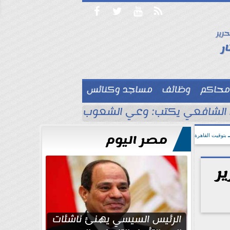




حرير

ر
محاكم
وظائف
مساجد وكنائس

لشافعي يكتب: وعي الشعوب لا يُقاس بالعناكب و
مصر اليوم
بتوقيت القاهرة
ر
الرئيس السيسي يهنئ ناشئات