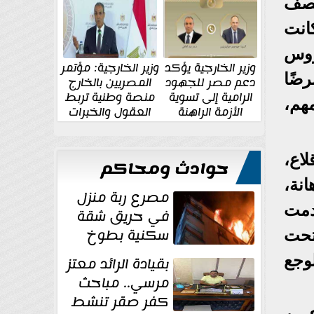
الإقليمية والدولية
جديدة
تصف
انت
فؤوس
وزير الخارجية يؤكد
وزير الخارجية: مؤتمر
ضًا
دعم مصر للجهود
المصريين بالخارج
الرامية إلى تسوية
منصة وطنية تربط
هم،
الأزمة الراهنة
العقول والخبرات
المصرية بالدولة
اع،
حوادث ومحاكم
نة،
مصرع ربة منزل
دمت
في حريق شقة
سكنية بطوخ
تحت
وجع
بقيادة الرائد معتز
مرسي.. مباحث
كفر صقر تنشط