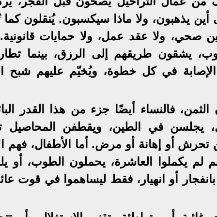
ف من عمال التراحيل يصحون قبل الفجر، يرك
أين يذهبون، ولا ماذا سيكسبون. يُنقلون كما ت
مين صحي، ولا عقد عمل، ولا حمايات قانونية. 
طوب، يشقون طريقهم إلى الرزق، بينما تطار
لإصابة في كل خطوة، ويُخيّم عليهم شبح ال
ثمن، فالنساء أيضًا جزء من هذا القدر البا
ل، يجلسن في الطين، ويقطفن المحاصيل 
تحرش أو إهانة أو مرض. أما الأطفال، فهم الأ
م لم يكملوا العاشرة، يحملون الطوب، أو يلم
فجار أو انهيار، فقط ليساهموا في قوت عائلة