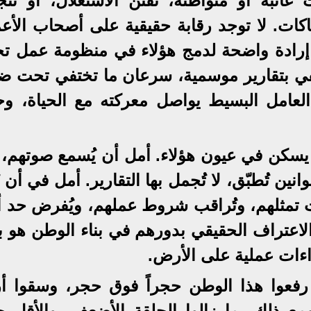
 غائبة أو متواطئة، تقنن الاستغلال، أو تتج
كات. لا توجد رقابة حقيقية على أصحاب الأعم
لا إرادة واضحة لدمج هؤلاء في منظومة عمل ت
يكتفي بتقارير موسمية، سرعان ما تختفي تحت ض
العامل البسيط يواصل معركته مع الحياة، وحيد
ل يسكن في عيون هؤلاء. أمل أن يُسمع صوتهم، 
ين تُطبّق، لا تُجمل بها التقارير. أمل في أن ي
ات تمثلهم، وتُراقب شروط عملهم، ويُفرض حد أ
لاعتراف الحقيقي بدورهم في بناء الوطن هو بد
راءات عملية على الأرض.
رفعوا هذا الوطن حجراً فوق حجر، وسقوا أ
ومع ذلك، ما زالوا الحلقة الأضعف، والأقل حظ