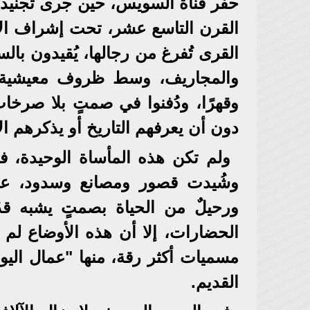
حفر قناة السويس، حين جرى تجنيد 
القرن التاسع عشر، تحت إشراف الإد
القرى تُفرغ من رجالها، يُقيدون با
والمجاريف، وسط ظروف معيشية مز
وقهرًا، ودُفنوا في صمتٍ بلا صرخ
دون أن يعرفهم التاريخ أو يذكرهم الإ
ولم تكن هذه المأساة الوحيدة، ف
وشُيدت قصور ومصانع وسدود، على 
ورحيلٌ من الحياة بصمتٍ يشبه ق
الحضارات، إلا أن هذه الأوضاع لم 
مسميات أكثر رقة، منها "عمال اليو
القديم.