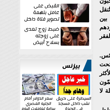
بون
بقوة وتوجه
القبض على
ضربات أمنية...
ُنقل
عامل بتهمة
بين
تصوير فتاة داخل
غرفة تغيير
دهم
ضبط زوج تعدى
الملابس بمحل في...
على زوجته
فقر
بسلاح أبيض
وأصابها بجرح
قطعي في الوجه...
ئس.
تحت
بيزنس
كثر
ّون
 لا
السيطرة على حريق
سعر الدولار أمام
نشب داخل مسجد
الجنيه المصري
في الجيزة
ببداية تعاملات اليوم