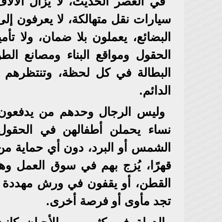
في العصر الحديث، لا يزال الآلا
سيارات نقل متهالكة، لا يعرفون إلى 
البضائع، يعملون بلا ضمان، ولا تأ
الحقول ومواقع البناء ومصانع ال
البطالة في كل لحظة، وتنتظرهم ا
الدائم.
وليس الرجال وحدهم من يدفعون ال
نساء يحملن أطفالهن في الحقو
الشمس أو البرد، دون أي حماية من 
قهرًا، يُزج بهم في سوق العمل وه
القطن، أو يقفون في ورش مهددة بان
تجد مأوى أو فرصة أخرى.