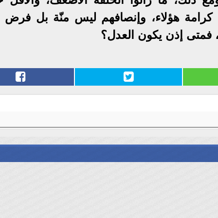
 من كرامة هؤلاء، وإنصافهم ليس منّة بل فرض 
ن، فمتى إذن يكون العدل؟