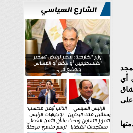
للتعمير
الشارع السياسي
وزير الخارجية: مصر ترفض تهجير
الفلسطينيين أو الضم أو المساس
مجد
بالوضع في...
 أي
شاق
على
الرئيس السيسي
النائب أيمن محسب:
يستقبل ملك البحرين
توجيهات الرئيس
لتعزيز التعاون وبحث
بشأن الأمن الغذائي
تها
مستجدات القضايا
ترسم ملامح مرحلة