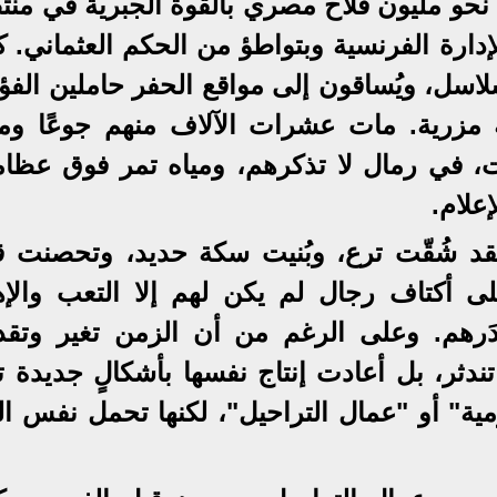
نحو مليون فلاح مصري بالقوة الجبرية في من
ارة الفرنسية وبتواطؤ من الحكم العثماني. ك
لسلاسل، ويُساقون إلى مواقع الحفر حاملين ال
رية. مات عشرات الآلاف منهم جوعًا ومر
ات، في رمال لا تذكرهم، ومياه تمر فوق عظام
علام.
قد شُقّت ترع، وبُنيت سكة حديد، وتحصنت قل
أكتاف رجال لم يكن لهم إلا التعب والإها
دَرهم. وعلى الرغم من أن الزمن تغير وتق
تندثر، بل أعادت إنتاج نفسها بأشكالٍ جديدة 
مية" أو "عمال التراحيل"، لكنها تحمل نفس ال