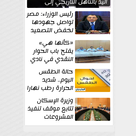
اليد بالتأهل التاريخي إلى
نصف نهائي كأس العالم
رئيس الوزراء: مصر
تواصل جهودها
لخفض التصعيد
والحفاظ على
«كأنها هي»
الاستقرار الإقليمي
يفتح باب الحوار
النقدي في نادي
أدب مصر الجديدة
حالة الطقس
اليوم.. شديد
الحرارة رطب نهارا
مائل للحرارة رطب
وزيرة الإسكان
ليلا.. و...
تتابع موقف تنفيذ
المشروعات
والخطة
الاستثمارية للجهاز المركزي