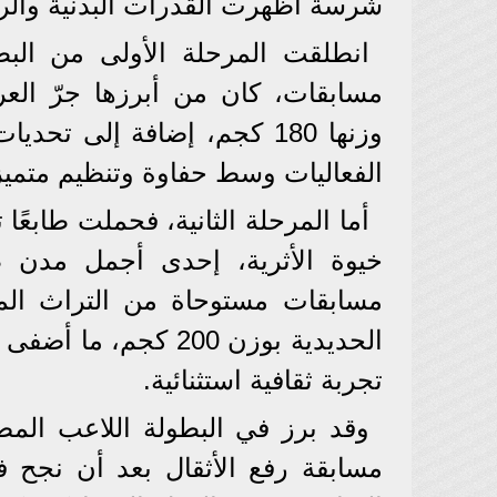
شرسة أظهرت القدرات البدنية والروح
مسابقات، كان من أبرزها جرّ العر
وزنها 180 كجم، إضافة إلى ت
الفعاليات وسط حفاوة وتنظيم متميز
أما المرحلة الثانية، فحملت طابعًا 
مسابقات مستوحاة من التراث الم
الحديدية بوزن 200 كج
تجربة ثقافية استثنائية.
وقد برز في البطولة اللاعب المصر