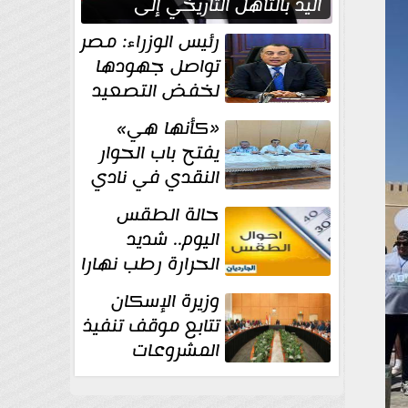
اليد بالتأهل التاريخي إلى
نصف نهائي كأس العالم
رئيس الوزراء: مصر
تواصل جهودها
لخفض التصعيد
والحفاظ على
«كأنها هي»
الاستقرار الإقليمي
يفتح باب الحوار
النقدي في نادي
أدب مصر الجديدة
حالة الطقس
اليوم.. شديد
الحرارة رطب نهارا
مائل للحرارة رطب
وزيرة الإسكان
ليلا.. و...
تتابع موقف تنفيذ
المشروعات
والخطة
الاستثمارية للجهاز المركزي