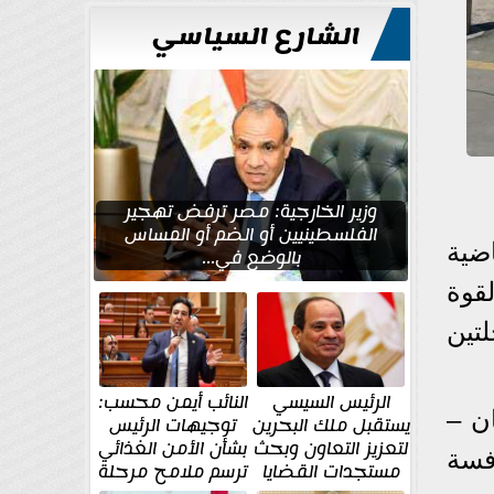
للتعمير
الشارع السياسي
وزير الخارجية: مصر ترفض تهجير
الفلسطينيين أو الضم أو المساس
ضية
بالوضع في...
القوة
تين
الرئيس السيسي
النائب أيمن محسب:
ن –
يستقبل ملك البحرين
توجيهات الرئيس
لتعزيز التعاون وبحث
بشأن الأمن الغذائي
فسة
مستجدات القضايا
ترسم ملامح مرحلة