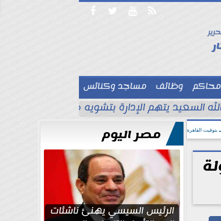




حرير

ر
محاكم
وظائف
مساجد وكنائس

لله السعيد يتهم الإدارة بتشويه صورته أمام جماهير
مصر اليوم
بتوقيت القاهرة
في العالم» بمشاركة 18 دولة
الرئيس السيسي يهنئ ناشئات