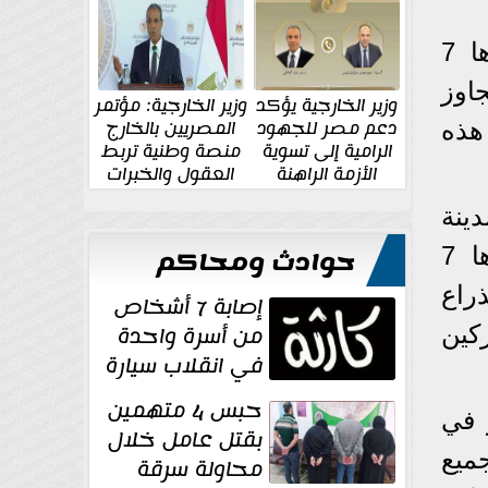
الإقليمية والدولية
جديدة
انطلقت المرحلة الأولى من البطولة بسلسلة من التحديات القوية بلغ عددها 7
اوز
وزير الخارجية يؤكد
وزير الخارجية: مؤتمر
دعم مصر للجهود
المصريين بالخارج
 هذه
الرامية إلى تسوية
منصة وطنية تربط
الأزمة الراهنة
العقول والخبرات
المصرية بالدولة
دينة
خيوة الأثرية، إحدى أجمل مدن طريق الحرير القديم، والتي احتضنت بدورها 7
حوادث ومحاكم
راع
إصابة 7 أشخاص
من أسرة واحدة
اركين
في انقلاب سيارة
بصحراوي المنيا
حبس 4 متهمين
 في
بقتل عامل خلال
قًا على جميع
محاولة سرقة