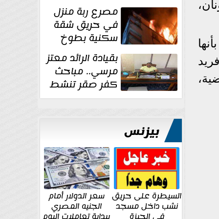
دراجة نارية في
ان،
مصرع ربة منزل
المنوفية
في حريق شقة
سكنية بطوخ
نها
بقيادة الرائد معتز
ريد
مرسي.. مباحث
ية،
كفر صقر تنشط
بقوة وتوجه
ضربات أمنية...
بيزنس
السيطرة على حريق
سعر الدولار أمام
نشب داخل مسجد
الجنيه المصري
في الجيزة
ببداية تعاملات اليوم