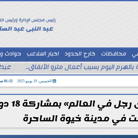
رئيس مجلس الإدارة ورئيس الت
عبد النبى عبد الستا
سي
محافظات
خارج الحدود
اخبار الملاعب
حوادث و
توك شو
الهرم اليوم بسبب أعمال مترو الأنفاق..
عبدا
الخميس، 19 يونيو 2025
01:32 صـ
نجاح باهر لبطولة «أقوى رجل 
ت في مدينة خيوة الساحرة