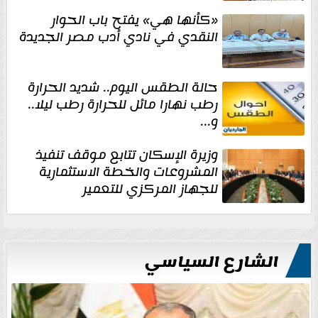
«كأنها هي» يفتح باب الحوار
النقدي في نادي أدب مصر الجديدة
حالة الطقس اليوم.. شديد الحرارة
رطب نهارا مائل للحرارة رطب ليلا..
و...
وزيرة الإسكان تتابع موقف تنفيذ
المشروعات والخطة الاستثمارية
للجهاز المركزي للتعمير
الشارع السياسي