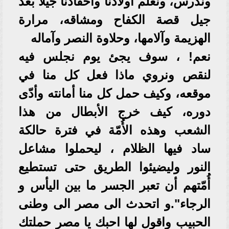
وندرس، ونُعلّم أولادنا وأحفادنا جيلًا بعد
جيل قصة الكفاح ومشاقه، مرارة
الهزيمة وآلامها، وحلاوة النصر وآماله
نعم! ، سوف يجئ يوم نجلس فيه
لنقص ونروي ماذا فعل كل منا في
موقعه، وكيف حمل كل منا أمانته وأدّى
دوره، كيف خرج الأبطال من هذا
الشعب وهذه الأُمّة في فترة حالكة
ساد فيها الظلام ، ليحملوا مشاعل
النور وليضيئوا الطريق حتى تستطيع
أُمّتهم أن تعبر الجسر ما بين اليأس و
الرجاء".و اتحدث الى مصر الى وطنى
الحبيب واقول لها احبك يا مصر حملتك