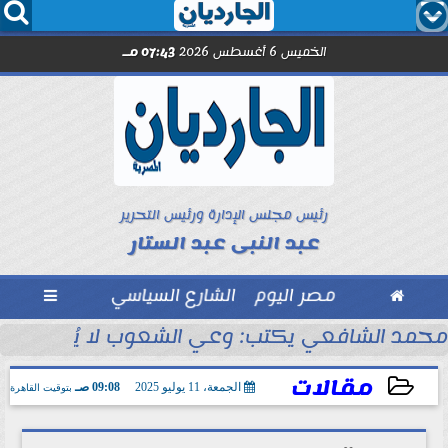




الخميس 6 أغسطس 2026
07:43 مـ
رئيس مجلس الإدارة ورئيس التحرير
عبد النبى عبد الستار

مصر اليوم
الشارع السياسي

مد صلاح.. اليوم
محمد الشافعي يكتب: وعي الشعوب لا يُقاس بالعن
مقالات
الجمعة، 11 يوليو 2025
09:08 صـ
بتوقيت القاهرة
2025-07-11 09:08:57