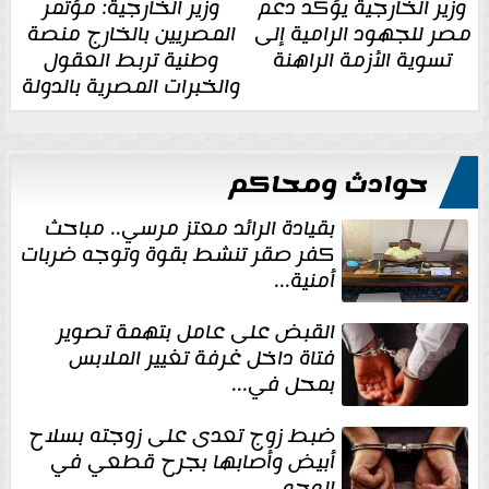
وزير الخارجية يؤكد دعم
وزير الخارجية: مؤتمر
مصر للجهود الرامية إلى
المصريين بالخارج منصة
تسوية الأزمة الراهنة
وطنية تربط العقول
والخبرات المصرية بالدولة
حوادث ومحاكم
بقيادة الرائد معتز مرسي.. مباحث
كفر صقر تنشط بقوة وتوجه ضربات
أمنية...
القبض على عامل بتهمة تصوير
فتاة داخل غرفة تغيير الملابس
بمحل في...
ضبط زوج تعدى على زوجته بسلاح
أبيض وأصابها بجرح قطعي في
الوجه...