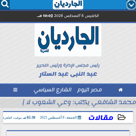




الخميس 6 أغسطس 2026
10:03 مـ
رئيس مجلس الإدارة ورئيس التحرير
عبد النبى عبد الستار

مصر اليوم
الشارع السياسي

مد صلاح.. اليوم
محمد الشافعي يكتب: وعي الشعوب لا يُقاس بالعن
مقالات
الجمعة، 8 أغسطس 2025
02:30 مـ
بتوقيت القاهرة
2025-08-08 14:30:05