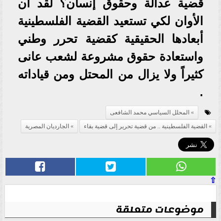
قضية عدالة وحقوق إنسان؟ لقد آن
الأوان لكي تستعيد القضية الفلسطينية
أبعادها الحقيقية كقضية تحرر وطني
واستعادة حقوق مشروعة لشعب عانى
كثيراً ولا يزال من المحتل ومن قياداته
.
المحلل السياسي محمد الشافعى
القضية الفلسطينية .. من قضية تحرير إلى قضية بقاء
الجارديان المصرية
⇧
موضوعات متعلقة