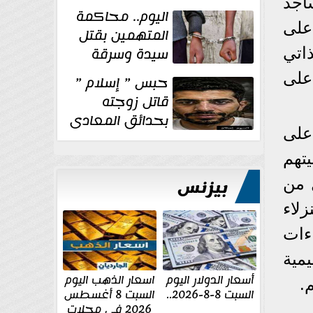
اجد
الإنشائية لأحد
اليوم.. محاكمة
مراكز الإصلاح والتأهيل
على
المتهمين بقتل
سيدة وسرقة
ذاتي
ذهبها في بولاق
على
حبس ” إسلام ”
الدكرور
قاتل زوجته
بحدائق المعادى
 على
١٥ يوم أخرى
على...
تهم
بيزنس
 من
لاء
ءات
مية
أسعار الدولار اليوم
اسعار الذهب اليوم
.
السبت 8-8-2026..
السبت 8 أغسطس
2026 فى محلات