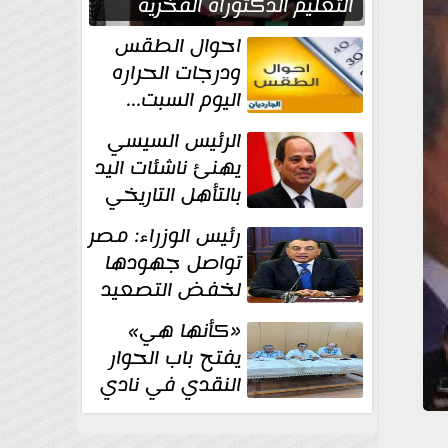
التعليم الدكتوراه الفخرية
تقديرا لما حققه
احوال الطقس
ودرجات الحراره
اليوم السبت...
العظمى في
الرئيس السيسي
القاهره 36 درجة
يهنئ ناشئات اليد
بالتأهل التاريخي
إلى نصف نهائي
رئيس الوزراء: مصر
كأس العالم
تواصل جهودها
لخفض التصعيد
والحفاظ على
«كأنها هي»
الاستقرار الإقليمي
يفتح باب الحوار
النقدي في نادي
أدب مصر الجديدة