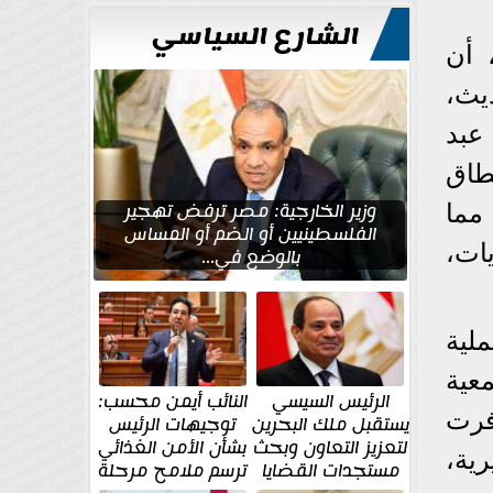
الشارع السياسي
 أن
ديث،
عبد
نطاق
وزير الخارجية: مصر ترفض تهجير
مما
الفلسطينيين أو الضم أو المساس
ات،
بالوضع في...
لية
عية
الرئيس السيسي
النائب أيمن محسب:
افرت
يستقبل ملك البحرين
توجيهات الرئيس
لتعزيز التعاون وبحث
بشأن الأمن الغذائي
ية،
مستجدات القضايا
ترسم ملامح مرحلة