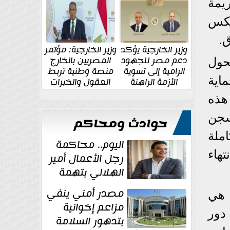
الإقليمية والدولية
جديدة
يمة
عكس
ق.
وزير الخارجية يؤكد
وزير الخارجية: مؤتمر
دعم مصر للجهود
المصريين بالخارج
حول
الرامية إلى تسوية
منصة وطنية تربط
اية
الأزمة الراهنة
العقول والخبرات
المصرية بالدولة
 هذه
لسجن
حوادث ومحاكم
ملة
اليوم.. محاكمة
هاء
رجل الأعمال أمير
الهلالي بتهمة
غسل الأموال
مصدر أمني ينفي
 هي
مزاعم إخوانية
دور
بتدهور السلامة