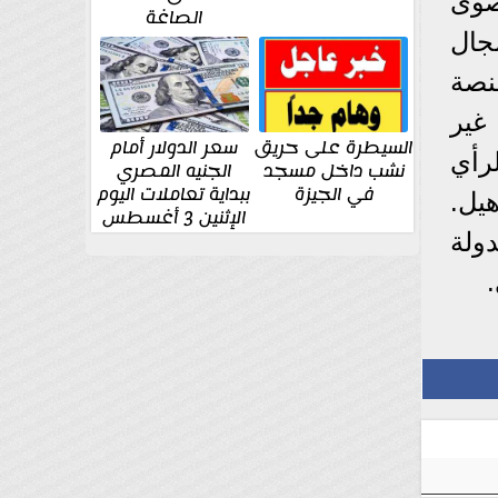
صوى
الصاغة
جال
نصة
غير
السيطرة على حريق
سعر الدولار أمام
رأي
نشب داخل مسجد
الجنيه المصري
في الجيزة
ببداية تعاملات اليوم
هيل.
الإثنين 3 أغسطس
ولة
.