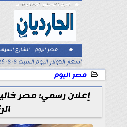

السبت 8 أغسطس 2026
12:42 مـ

مصر اليوم
الشارع السيا
بيزنس
أسعار الدولار اليوم السبت 8-8-2026..
مصر اليوم
2025-12-02 12:10:52
إعلان رسمي: مصر خالي
الر