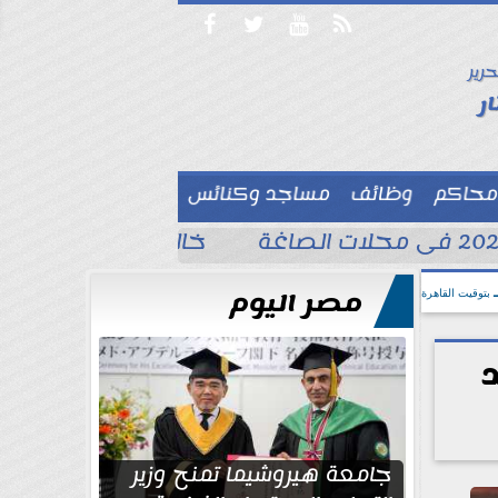




حرير

ر
محاكم
وظائف
مساجد وكنائس

خالد الغندور يطلب الد
مصر اليوم
بتوقيت القاهرة
جامعة هيروشيما تمنح وزير