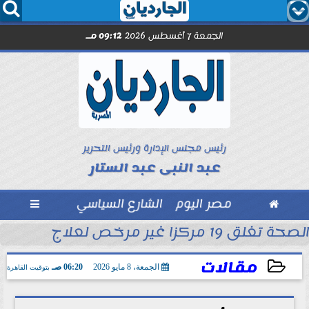




الجمعة 7 أغسطس 2026
09:12 مـ
رئيس مجلس الإدارة ورئيس التحرير
عبد النبى عبد الستار

مصر اليوم
الشارع السياسي

الصحة تغلق 19 مركزا غير مرخص لعلاج الإدمان والطب النفسي بالمقطم
بل انطلاق الموسم
مقالات
الجمعة، 8 مايو 2026
06:20 صـ
بتوقيت القاهرة
2026-05-08 06:20:00