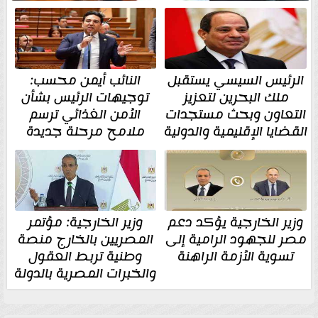
الرئيس السيسي يستقبل
النائب أيمن محسب:
ملك البحرين لتعزيز
توجيهات الرئيس بشأن
التعاون وبحث مستجدات
الأمن الغذائي ترسم
القضايا الإقليمية والدولية
ملامح مرحلة جديدة
وزير الخارجية يؤكد دعم
وزير الخارجية: مؤتمر
مصر للجهود الرامية إلى
المصريين بالخارج منصة
تسوية الأزمة الراهنة
وطنية تربط العقول
والخبرات المصرية بالدولة