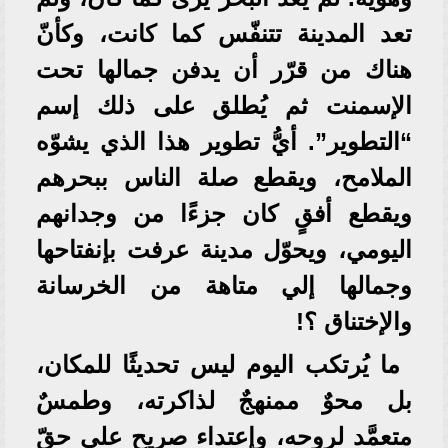
تعد المدينة تتنفّس كما كانت، وكأنّ
هناك من قرّر أن يدفن جمالها تحت
الإسمنت ثم يُطلق على ذلك إسم
“التطوير”. أيُّ تطوير هذا الذي يشوّه
الملامح، ويقطع صلة الناس ببحرهم
ويقطع أفقٍ كان جزءًا من وجدانهم
اليومي، ويحوّل مدينة عرفت بإنفتاحها
وجمالها إلي متاهة من الخرسانة
والإختناق ؟!
ما يُرتكب اليوم ليس تحديثًا للمكان،
بل محوٌ ممنهجٌ لذاكرته، وطمسٌ
متعمَّد لروحه، وإعتداء صريح على حقّ