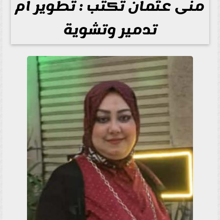
منى عثمان تكتب : تطوير ام
تدمير وتشوية