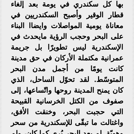
بها كل سكندري في يومة بعد إلغاء
قطار الوقير وأصبح السكندريين في
معاناة يومية المواصلات وايضاا البناء
على البحر وحجب الرؤية مايحدث في
الإسكندرية ليس تطويرًا بل جريمة
عمرانية مكتملة الأركان في حق مدينة
كانت يومًا من أجمل مدن البحر
المتوسّط. لقد تحوّل الساحل، الذي
كان يمنح المدينة روحها واتّساعها، إلى
صفوف من الكتل الخرسانية القبيحة
التي حجبت البحر، وخنقت الأفق،
واغتالت ما تبقّى للإسكندرية من سحر
وهويّة. لم يعد البحر يُرى كما كان، ولم