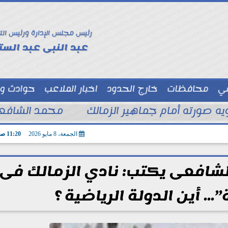
رئيس مجلس الإدارة ورئيس الت
عبد النبى عبد الستا
سي
محافظات
خارج الحدود
اخبار الملاعب
حوادث و
توك شو
ويه صورته أمام جماهير الزمالك
محمد الشافعي
الجمعة، 8 مايو 2026
11:20 صـ
لشافعى يكتب: نادي الزمالك فى
. أين الدولة الرياضية ؟