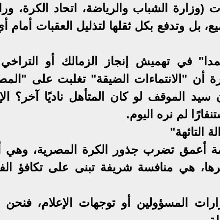
(وزارة الشباب والرياضة، اتحاد الكرة، ورا
، بل وتدفع بكل ثقلها لتذليل العقبات أمام أي 
مدا" في تهميش إنجاز الزمالك أو التراخي
رة أن "الانتماءات الضيقة" تغلبت على "المص
يد الموقف لو كان المتأهل ناديًا آخر؟ الإج
فارًا لم نره اليوم.
ة التائهة"
مة أعمق تضرب جذور الكرة المصرية، وهي أ
هرها، هي منافسة شريفة تبنى على تكافؤ ال
رارات المسؤولين أو توجهات الإعلام، فنحن أ