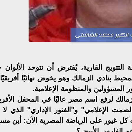
 الكبير محمد الشافعى
التتويج القارية، يُفترض أن تتوحد الألوان 
ط بنادي الزمالك وهو يخوض نهائيًا أفريقيًا 
ر المسؤولين والمنظومة الإعلامية.
مالك لرفع اسم مصر عاليًا في المحفل الأفري
لصمت الإعلامي" و"الفتور الإداري" الذي لا ي
كل غيور على الرياضة المصرية الآن: أين مسؤ
م الفارس الأبيض؟