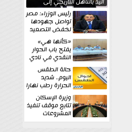
اليد بالتأهل التاريخي إلى
نصف نهائي كأس العالم
رئيس الوزراء: مصر
تواصل جهودها
لخفض التصعيد
والحفاظ على
«كأنها هي»
الاستقرار الإقليمي
يفتح باب الحوار
النقدي في نادي
أدب مصر الجديدة
حالة الطقس
اليوم.. شديد
الحرارة رطب نهارا
مائل للحرارة رطب
وزيرة الإسكان
ليلا.. و...
تتابع موقف تنفيذ
المشروعات
والخطة
الاستثمارية للجهاز المركزي