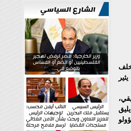
للتعمير
الشارع السياسي
وزير الخارجية: مصر ترفض تهجير
الفلسطينيين أو الضم أو المساس
خلف
بالوضع في...
يثير
قي،
الرئيس السيسي
النائب أيمن محسب:
ليق
يستقبل ملك البحرين
توجيهات الرئيس
لتعزيز التعاون وبحث
بشأن الأمن الغذائي
ولو
مستجدات القضايا
ترسم ملامح مرحلة