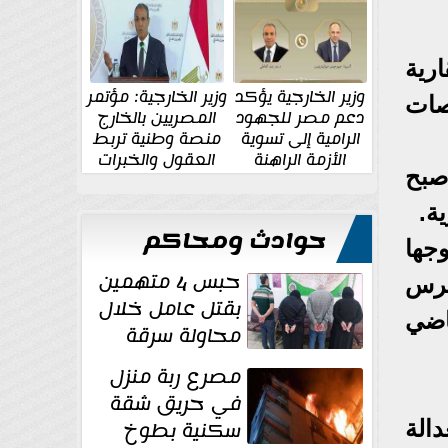
الإقليمية والدولية
جديدة
ارية
وزير الخارجية يؤكد
وزير الخارجية: مؤتمر
صات
دعم مصر للجهود
المصريين بالخارج
الرامية إلى تسوية
منصة وطنية تربط
الأزمة الراهنة
العقول والخبرات
صبح
المصرية بالدولة
ة.
حوادث ومحاكم
جها
حبس 4 متهمين
كرس
بقتل عامل خلال
اضي
محاولة سرقة
دراجة نارية في
مصرع ربة منزل
المنوفية
في حريق شقة
سكنية بطوخ
الة