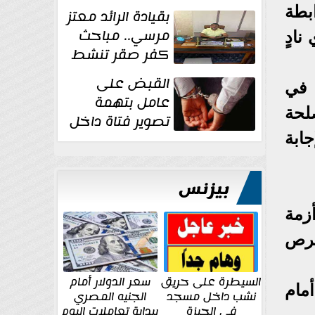
بطة
بقيادة الرائد معتز
مرسي.. مباحث
نادٍ
كفر صقر تنشط
بقوة وتوجه
القبض على
 في
ضربات أمنية...
عامل بتهمة
لحة
تصوير فتاة داخل
غرفة تغيير
ابة
الملابس بمحل في...
بيزنس
زمة
فرص
السيطرة على حريق
سعر الدولار أمام
مام
نشب داخل مسجد
الجنيه المصري
في الجيزة
ببداية تعاملات اليوم