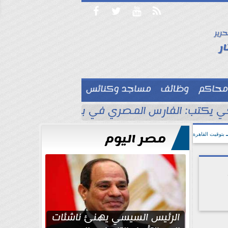




حرير

ر
محاكم
وظائف
مساجد وكنائس

 يكتب: الفارس المصري في بلاد الأناضول
ط
مصر اليوم
بتوقيت القاهرة
الرئيس السيسي يهنئ ناشئات