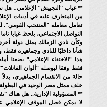
** غياب "التجييش" الإعلامي.. هل 
من المتعارف عليه في أدبيات الإعلام
تعامل معاملة "المنتخب القومي". ل
التواصل الاجتماعي، يلحظ غيابا تاما
وكأن نادي الزمالك يمثل دولة أخرى
شأنا داخليًا للنادي وجماهيره فقط
هذا "الاختفاء الإعلامي" يضعنا أم
فقط وفقا لبوصلة "ألوان الفانلات
حالة من الانقسام الجماهيري، بدلا
خلف ممثل مصر الوحيد في البطولة.
** المسؤولية الإدارية.. هل هناك "
لا يمكن فصل الموقف الإعلامي ع