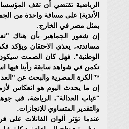
الرياضية تقتضي أن تقف المؤسسات 
الأندية) على مسافة واحدة من الجميع
يمثل مصر في الخارج.
إن شعور الجماهير بأن هناك "تع
مساندته، يغذي الاحتقان ويؤكد فك
الوطنية". فهل كان الصمت سيكون س
تكمن في شواهد سابقة رأينا فيها استن
** الكرة المصرية والبحث عن "العدال
إن ما يحدث اليوم هو انعكاس لأز
"غياب العدالة". الرياضة، في جو
والتقدير المتساوي للإنجازات.
عندما تؤثر ألوان الفانلات على ق