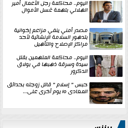
اليوم.. محاكمة رجل الأعمال أمير
الهلالي بتهمة غسل الأموال
مصدر أمني ينفي مزاعم إخوانية
بتدهور السلامة الإنشائية لأحد
مراكز الإصلاح والتأهيل
اليوم.. محاكمة المتهمين بقتل
سيدة وسرقة ذهبها في بولاق
الدكرور
حبس ” إسلام ” قاتل زوجته بحدائق
المعادى ١٥ يوم أخرى على...
بيزنس