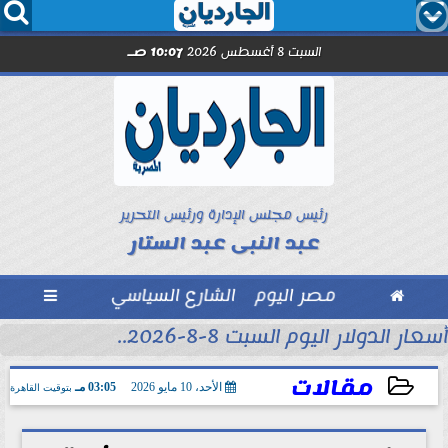




السبت 8 أغسطس 2026
10:07 صـ
رئيس مجلس الإدارة ورئيس التحرير
عبد النبى عبد الستار

مصر اليوم
الشارع السياسي

أسعار الدولار اليوم السبت 8-8-2026..
مقالات
الأحد، 10 مايو 2026
03:05 مـ
بتوقيت القاهرة
2026-05-10 15:05:59