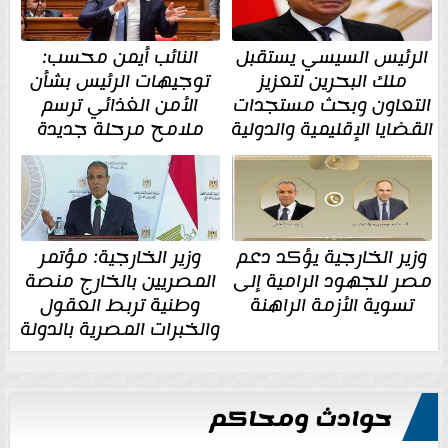
الرئيس السيسي يستقبل
النائب أيمن محسب:
ملك البحرين لتعزيز
توجيهات الرئيس بشأن
التعاون وبحث مستجدات
الأمن الغذائي ترسم
القضايا الإقليمية والدولية
ملامح مرحلة جديدة
وزير الخارجية يؤكد دعم
وزير الخارجية: مؤتمر
مصر للجهود الرامية إلى
المصريين بالخارج منصة
تسوية الأزمة الراهنة
وطنية تربط العقول
والخبرات المصرية بالدولة
حوادث ومحاكم