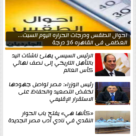
احوال الطقس ودرجات الحراره اليوم السبت...
العظمى في القاهره 36 درجة
الرئيس السيسي يهنئ ناشئات اليد
بالتأهل التاريخي إلى نصف نهائي
كأس العالم
رئيس الوزراء: مصر تواصل جهودها
لخفض التصعيد والحفاظ على
الاستقرار الإقليمي
«كأنها هي» يفتح باب الحوار
النقدي في نادي أدب مصر الجديدة