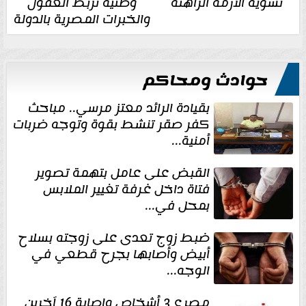
تسوية الأزمة الراهنة
وطنية تربط العقول
والخبرات المصرية بالدولة
حوادث ومحاكم
بقيادة الرائد معتز مرسي.. مباحث
كفر صقر تنشط بقوة وتوجه ضربات
أمنية...
القبض على عامل بتهمة تصوير
فتاة داخل غرفة تغيير الملابس
بمحل في...
ضبط زوج تعدى على زوجته بسلاح
أبيض وأصابها بجرح قطعي في
الوجه...
مصرع 3 أشخاص وإصابة 16 آخرين