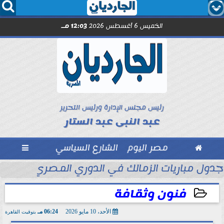




الخميس 6 أغسطس 2026
12:03 مـ
رئيس مجلس الإدارة ورئيس التحرير
عبد النبى عبد الستار

مصر اليوم
الشارع السياسي

والخفافيش... رسالة في نقد...
جدول مباريات الزمالك في الدوري المصري.... يواج
فنون وثقافة
الأحد، 10 مايو 2026
06:24 مـ
بتوقيت القاهرة
2026-05-10 18:24:15