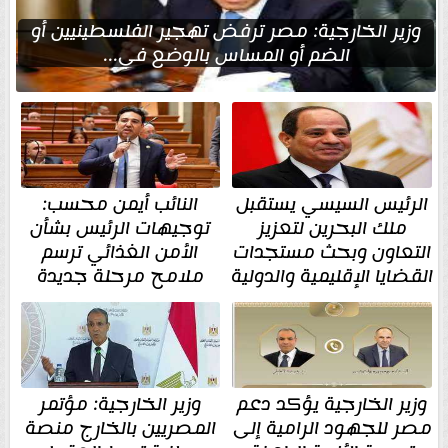
وزير الخارجية: مصر ترفض تهجير الفلسطينيين أو
الضم أو المساس بالوضع في...
الرئيس السيسي يستقبل
النائب أيمن محسب:
ملك البحرين لتعزيز
توجيهات الرئيس بشأن
التعاون وبحث مستجدات
الأمن الغذائي ترسم
القضايا الإقليمية والدولية
ملامح مرحلة جديدة
وزير الخارجية يؤكد دعم
وزير الخارجية: مؤتمر
مصر للجهود الرامية إلى
المصريين بالخارج منصة