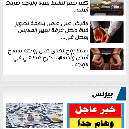
كفر صقر تنشط بقوة وتوجه ضربات
أمنية...
القبض على عامل بتهمة تصوير
فتاة داخل غرفة تغيير الملابس
بمحل في...
ضبط زوج تعدى على زوجته بسلاح
أبيض وأصابها بجرح قطعي في
الوجه...
بيزنس