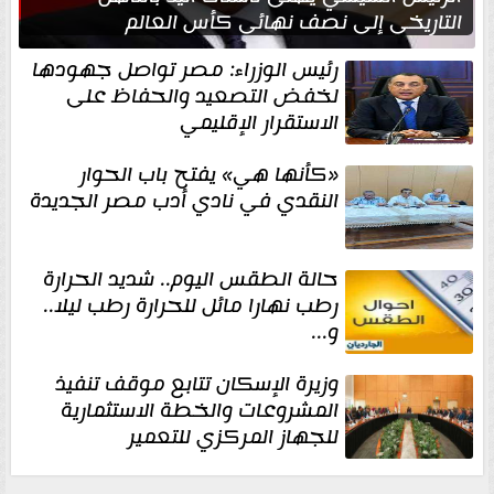
التاريخي إلى نصف نهائي كأس العالم
رئيس الوزراء: مصر تواصل جهودها
لخفض التصعيد والحفاظ على
الاستقرار الإقليمي
«كأنها هي» يفتح باب الحوار
النقدي في نادي أدب مصر الجديدة
حالة الطقس اليوم.. شديد الحرارة
رطب نهارا مائل للحرارة رطب ليلا..
و...
وزيرة الإسكان تتابع موقف تنفيذ
المشروعات والخطة الاستثمارية
للجهاز المركزي للتعمير