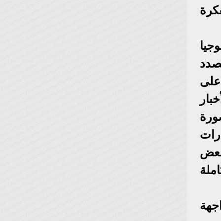
كرة
وجيا
صدد
على
بار
ورة
رات
بعض
ملة
جهة