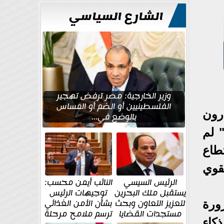
للتعمير
الشارع السياسي
وزير الخارجية: مصر ترفض تهجير
الفلسطينيين أو الضم أو المساس
رون
بالوضع في...
 لم
طاع
قوي
الرئيس السيسي
النائب أيمن محسب:
يستقبل ملك البحرين
توجيهات الرئيس
لتعزيز التعاون وبحث
بشأن الأمن الغذائي
ورة
مستجدات القضايا
ترسم ملامح مرحلة
كاء