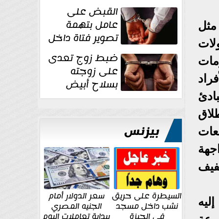
بقوة وتوجه
القبض على
ضربات أمنية...
عامل بتهمة
مثل
تصوير فتاة داخل
لات
غرفة تغيير
ضبط زوج تعدى
مات
الملابس بمحل في...
على زوجته
راد
بسلاح أبيض
وأصابها بجرح
ادئ
قطعي في الوجه...
لاق
بيزنس
عات
جهة
خفيف
السيطرة على حريق
سعر الدولار أمام
إليه
نشب داخل مسجد
الجنيه المصري
في الجيزة
ببداية تعاملات اليوم