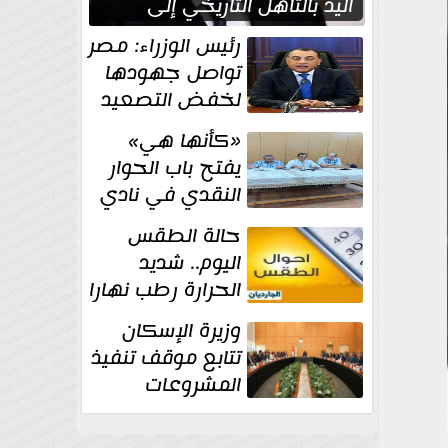
اليد بالتأهل التاريخي إلى
نصف نهائي كأس العالم
رئيس الوزراء: مصر
تواصل جهودها
لخفض التصعيد
والحفاظ على
«كأنها هي»
الاستقرار الإقليمي
يفتح باب الحوار
النقدي في نادي
أدب مصر الجديدة
حالة الطقس
اليوم.. شديد
الحرارة رطب نهارا
مائل للحرارة رطب
وزيرة الإسكان
ليلا.. و...
تتابع موقف تنفيذ
المشروعات
والخطة
الاستثمارية للجهاز المركزي