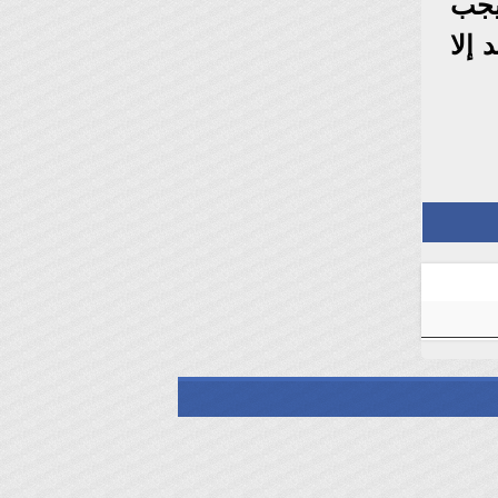
يجب
 إلا