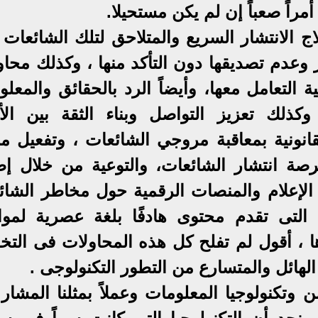
راً صعباً إن لم يكن مستحيلا.
 الانتشار السريع والمتلاحق لتلك الشائعات 
 وعدم تصديقها دون التأكد منها ، وكذلك محاو
التعامل معها، وأيضاً الرد بالحقائق والمعلو
لك تعزيز التواصل وبناء الثقة بين الأف
انونية بمعاقبة مروجي الشائعات ، وتفعيل مب
صة انتشار الشائعات، والتوعية من خلال إط
 الإعلام والمنصات الرقمية حول مخاطر الشائ
 التى تقدم محتوى هادفًا بلغة عصرية لموا
رها ، أقول لم تفلح كل هذه المحاولات فى الت
هائل والمتسارع من التطور التكنولوجى .
 وتكنولوجيا المعلومات وعملاً بمثلنا المشار 