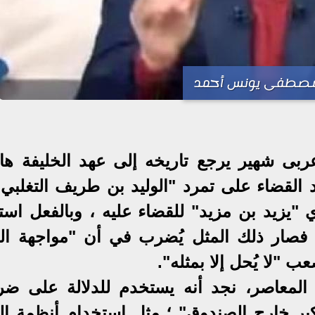
مصطفى يونس أحمد
 عربى شهير يرجع تاريخه إلى عهد الخليفة ها
د القضاء على تمرد "الوليد بن طريف التغلبي"
ي "يزيد بن مزيد" للقضاء عليه ، وبالفعل است
ه، فصار ذلك المثل يُضرب في أن "مواجهة ال
 "لا يُحل إلا بمثله".
 المعاصر، نجد أنه يستخدم للدلالة على ضر
فكير خارج الصندوق" ؛ مثل استخدام أنظمة الذ