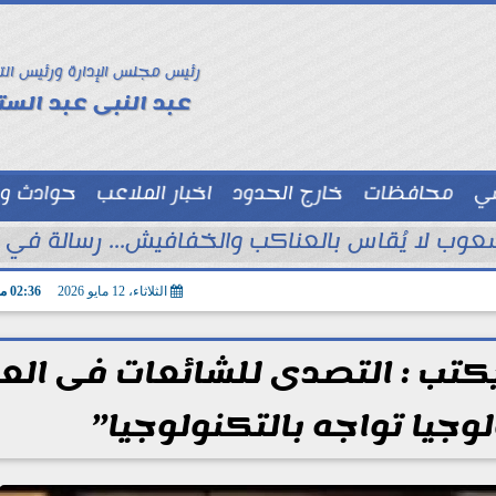
رئيس مجلس الإدارة ورئيس الت
عبد النبى عبد الستا
سي
محافظات
خارج الحدود
اخبار الملاعب
حوادث و
توك شو
ب لا يُقاس بالعناكب والخفافيش... رسالة في نق
الثلاثاء، 12 مايو 2026
02:36 مـ
تب : التصدى للشائعات فى الع
وجيا تواجه بالتكنولوجيا”