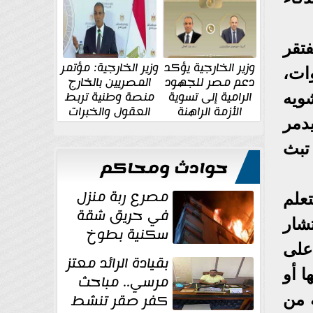
الإقليمية والدولية
جديدة
تقر
وزير الخارجية يؤكد
وزير الخارجية: مؤتمر
ات،
دعم مصر للجهود
المصريين بالخارج
الرامية إلى تسوية
منصة وطنية تربط
ويه
الأزمة الراهنة
العقول والخبرات
دمر
المصرية بالدولة
تبث
حوادث ومحاكم
مصرع ربة منزل
تعلم
في حريق شقة
تشار
سكنية بطوخ
على
بقيادة الرائد معتز
 أو
مرسي.. مباحث
كفر صقر تنشط
 من