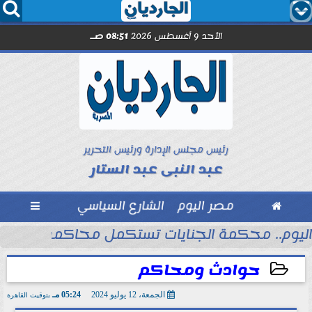




الأحد 9 أغسطس 2026
08:51 صـ
رئيس مجلس الإدارة ورئيس التحرير
عبد النبى عبد الستار

مصر اليوم
الشارع السياسي

اليوم.. محكمة الجنايات تستكمل محاكمة المته
حوادث ومحاكم
الجمعة، 12 يوليو 2024
05:24 مـ
بتوقيت القاهرة
2024-07-12 17:24:09