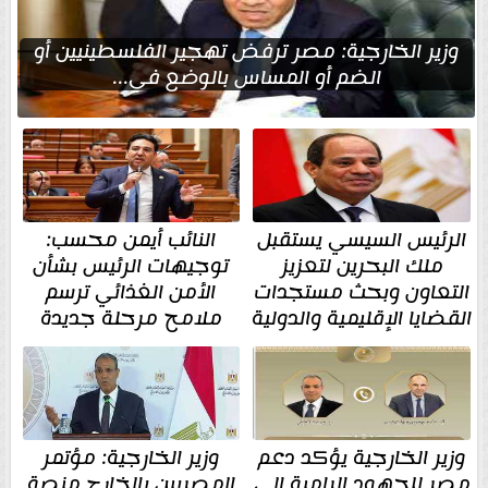
وزير الخارجية: مصر ترفض تهجير الفلسطينيين أو
الضم أو المساس بالوضع في...
الرئيس السيسي يستقبل
النائب أيمن محسب:
ملك البحرين لتعزيز
توجيهات الرئيس بشأن
التعاون وبحث مستجدات
الأمن الغذائي ترسم
القضايا الإقليمية والدولية
ملامح مرحلة جديدة
وزير الخارجية يؤكد دعم
وزير الخارجية: مؤتمر
مصر للجهود الرامية إلى
المصريين بالخارج منصة