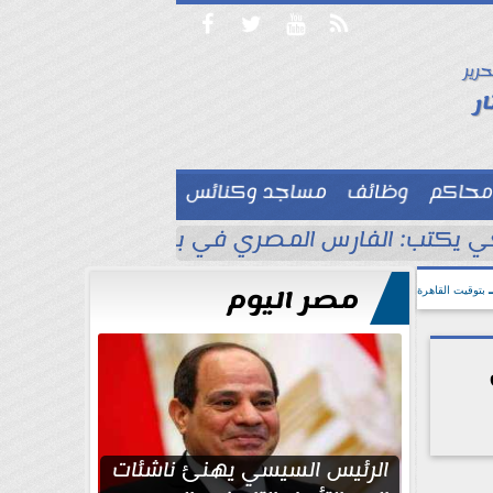




حرير

ر
محاكم
وظائف
مساجد وكنائس

 يكتب: الفارس المصري في بلاد الأناضول
ط
مصر اليوم
بتوقيت القاهرة
الرئيس السيسي يهنئ ناشئات