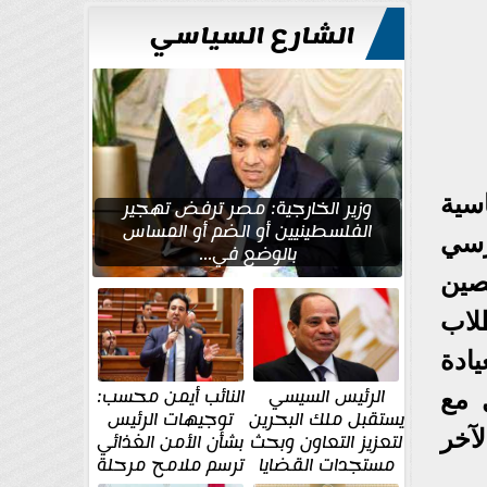
للتعمير
الشارع السياسي
سية
وزير الخارجية: مصر ترفض تهجير
الفلسطينيين أو الضم أو المساس
رسي
بالوضع في...
صين
لاب
ادة
الرئيس السيسي
النائب أيمن محسب:
 مع
يستقبل ملك البحرين
توجيهات الرئيس
آخر
لتعزيز التعاون وبحث
بشأن الأمن الغذائي
مستجدات القضايا
ترسم ملامح مرحلة