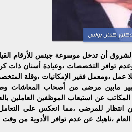
كتور كمال يونس
ة الشروق أن تدخل موسوعة جينس للأرقام القيا
عدم توافر التخصصات ،وعيادة أسنان ذات ك
لا عمل ،ومعمل فقير الإمكانيات ،وقلة المتخص
لكبير مابين مرضى من أصحاب المعاشات وط
مكاتب عن استيعاب الموظفين العاملين بالعي
كن انتظار للمرضى ،مما انعكس على التعامل
عام ،ناهيك عن عدم توافر الأدوية من وقت ل