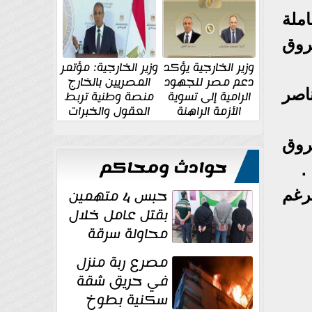
الإقليمية والدولية
جديدة
ملة
روق
وزير الخارجية يؤكد
وزير الخارجية: مؤتمر
دعم مصر للجهود
المصريين بالخارج
ناصر
الرامية إلى تسوية
منصة وطنية تربط
الأزمة الراهنة
العقول والخبرات
المصرية بالدولة
روق
حوادث ومحاكم
.
حبس 4 متهمين
رغم
بقتل عامل خلال
محاولة سرقة
دراجة نارية في
مصرع ربة منزل
المنوفية
في حريق شقة
سكنية بطوخ