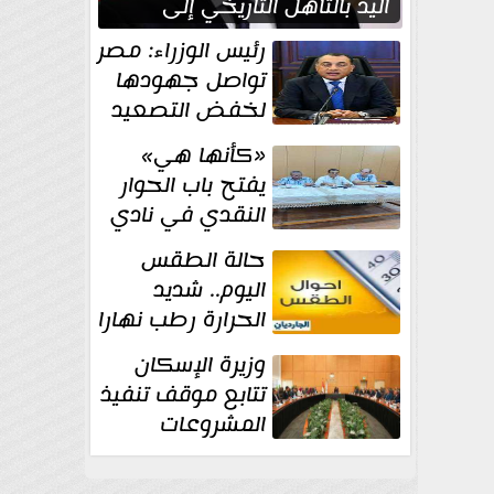
اليد بالتأهل التاريخي إلى
نصف نهائي كأس العالم
رئيس الوزراء: مصر
تواصل جهودها
لخفض التصعيد
والحفاظ على
«كأنها هي»
الاستقرار الإقليمي
يفتح باب الحوار
النقدي في نادي
أدب مصر الجديدة
حالة الطقس
اليوم.. شديد
الحرارة رطب نهارا
مائل للحرارة رطب
وزيرة الإسكان
ليلا.. و...
تتابع موقف تنفيذ
المشروعات
والخطة
الاستثمارية للجهاز المركزي