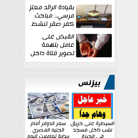
بقيادة الرائد معتز
مرسي.. مباحث
كفر صقر تنشط
بقوة وتوجه
القبض على
ضربات أمنية...
عامل بتهمة
تصوير فتاة داخل
غرفة تغيير
الملابس بمحل في...
بيزنس
السيطرة على حريق
سعر الدولار أمام
نشب داخل مسجد
الجنيه المصري
في الجيزة
ببداية تعاملات اليوم