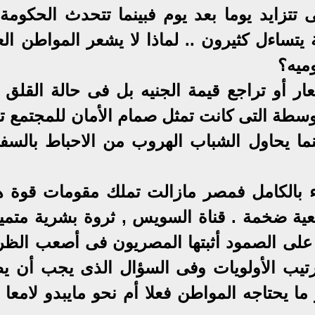
تتزايد يوما بعد يوم فبينما تتحدث الحكومة
ساءل كثيرون .. لماذا لا يشعر المواطن الع
ميه؟
ر أو تراجع قيمة الجنيه بل فى حالة القلق ا
سطة التى كانت تمثل صمام الأمان للمجتمع تت
ينما يحاول الشباب الهروب من الاحباط بالسفر
بالكامل فمصر مازالت تملك مقومات قوة ها
عية ضخمة . قناة السويس , ثروة بشرية متميز
على الصمود أثبتها المصريون فى أصعب الظ
رتيب الأولويات وفى السؤال الذى يجب أن ي
ما يحتاجه المواطن فعلا أم نحو مايبدو لامعا