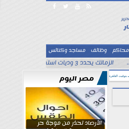




حرير

ر
محاكم
وظائف
مساجد وكنائس

الزمالك يحدد 3 وديات استعدادًا للموسم الجديد قبل مواجهة الاتحاد السكندري
مصر اليوم
بتوقيت القاهرة
الأرصاد تحذر من موجة حر