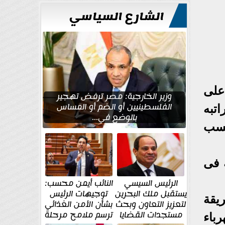
الشارع السياسي
على
وزير الخارجية: مصر ترفض تهجير
الفلسطينيين أو الضم أو المساس
تبه
بالوضع في...
حسب
 فى
الرئيس السيسي
النائب أيمن محسب:
يستقبل ملك البحرين
توجيهات الرئيس
يقة
لتعزيز التعاون وبحث
بشأن الأمن الغذائي
مستجدات القضايا
ترسم ملامح مرحلة
باء