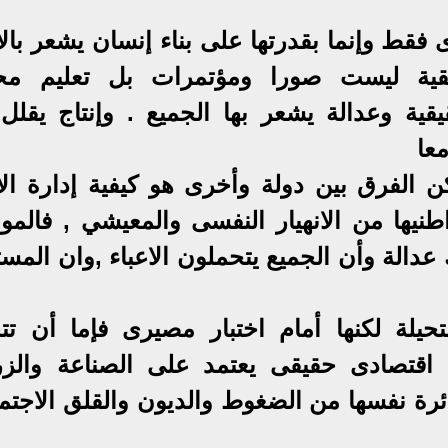
 فقط وإنما بقدرتها على بناء إنسان يشعر بال
قيقية ليست صورا ومؤتمرات بل تعليم مح
 وعدالة يشعر بها الجميع . وإنتاج يقلل
معا
كن الفرق بين دولة وأخرى هو كيفية إدارة الأ
نيها من الانهيار النفسى والمعيشي , فالمو
دالة وأن الجميع يتحملون الاعباء ,وان المست
يلة لكنها أمام اختبار مصيرى فإما أن تت
ح اقتصادى حقيقى يعتمد على الصناعة والزر
دائرة نفسها من الضغوط والديون والقلق الاجت