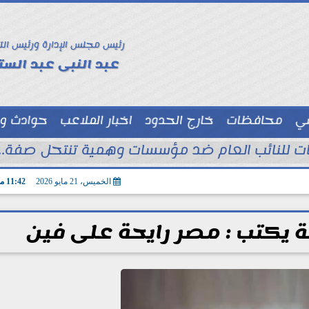
رئيس مجلس الإدارة ورئيس الت
عبد النبى عبد الستا
سي
محافظات
خارج الحدود
اخبار الملاعب
حوادث و
توك شو
الخميس، 21 مايو 2026
11:42 مـ
 يكتب : مصر رايحة على فين