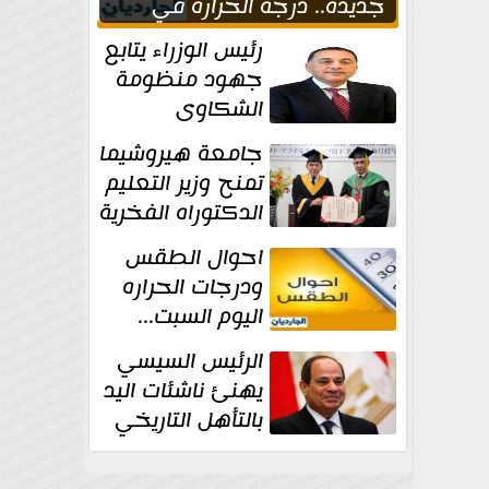
جديدة.. درجة الحرارة في
القاهره 39
رئيس الوزراء يتابع
جهود منظومة
الشكاوى
الحكومية خلال
جامعة هيروشيما
يوليو الماضي
تمنح وزير التعليم
الدكتوراه الفخرية
تقديرا لما حققه
احوال الطقس
ودرجات الحراره
اليوم السبت...
العظمى في
الرئيس السيسي
القاهره 36 درجة
يهنئ ناشئات اليد
بالتأهل التاريخي
إلى نصف نهائي
كأس العالم