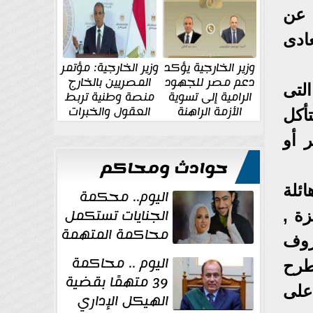
الإقليمية والدولية
جديدة
 عن
ادى
وزير الخارجية يؤكد
وزير الخارجية: مؤتمر
دعم مصر للجهود
المصريين بالخارج
لتى
الرامية إلى تسوية
منصة وطنية تربط
الأزمة الراهنة
العقول والخبرات
أكل
المصرية بالدولة
 أو
حوادث ومحاكم
ئلة
اليوم.. محكمة
الجنايات تستكمل
ة ,
محاكمة المتهمة
روف
بقتل عروس
اليوم .. محاكمة
طرح
بورسعيد
39 متهمًا بقضية
 على
الهيكل الإداري