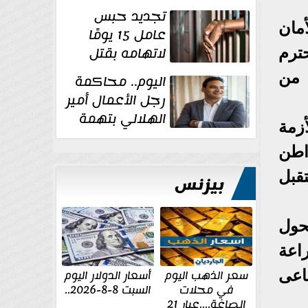
للإخوان
تجديد حبس
أمان
عامل 15 يومًا
لاتهامه بقتل
ترم
زوجته طعنًا
 من
اليوم.. محاكمة
داخل مسكنهما بشبرا...
رجل الأعمال أمير
الهلالي بتهمة
زمة
غسل الأموال
اطن
قبل
بيزنس
حول
اعة
سعر الذهب اليوم
أسعار الدولار اليوم
ماعى
في محلات
السبت 8-8-2026..
الصاغة....عيار 21