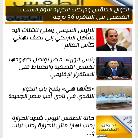
احوال الطقس ودرجات الحراره اليوم السبت...
العظمى في القاهره 36 درجة
الرئيس السيسي يهنئ ناشئات اليد
بالتأهل التاريخي إلى نصف نهائي
كأس العالم
رئيس الوزراء: مصر تواصل جهودها
لخفض التصعيد والحفاظ على
الاستقرار الإقليمي
«كأنها هي» يفتح باب الحوار
النقدي في نادي أدب مصر الجديدة
حالة الطقس اليوم.. شديد الحرارة
رطب نهارا مائل للحرارة رطب ليلا..
و...