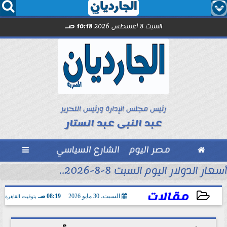




السبت 8 أغسطس 2026
10:18 صـ
رئيس مجلس الإدارة ورئيس التحرير
عبد النبى عبد الستار

مصر اليوم
الشارع السياسي

أسعار الدولار اليوم السبت 8-8-2026..
مقالات
السبت، 30 مايو 2026
08:19 صـ
بتوقيت القاهرة
2026-05-30 08:19:13