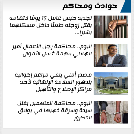
حوادث ومحاكم
تجديد حبس عامل 15 يومًا لاتهامه
بقتل زوجته طعنًا داخل مسكنهما
بشبرا...
اليوم.. محاكمة رجل الأعمال أمير
الهلالي بتهمة غسل الأموال
مصدر أمني ينفي مزاعم إخوانية
بتدهور السلامة الإنشائية لأحد
مراكز الإصلاح والتأهيل
اليوم.. محاكمة المتهمين بقتل
سيدة وسرقة ذهبها في بولاق
الدكرور