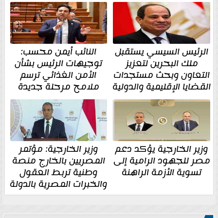
الرئيس السيسي يستقبل
النائب أيمن محسب:
ملك البحرين لتعزيز
توجيهات الرئيس بشأن
التعاون وبحث مستجدات
الأمن الغذائي ترسم
القضايا الإقليمية والدولية
ملامح مرحلة جديدة
وزير الخارجية يؤكد دعم
وزير الخارجية: مؤتمر
مصر للجهود الرامية إلى
المصريين بالخارج منصة
تسوية الأزمة الراهنة
وطنية تربط العقول
والخبرات المصرية بالدولة