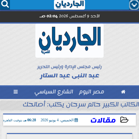




الأحد 9 أغسطس 2026
02:04 صـ
رئيس مجلس الإدارة ورئيس التحرير
عبد النبى عبد الستار

مصر اليوم
الشارع السياسي

الكاتب الكبير حاتم سرحان يكتب: أصالحك على إيه و
مقالات
الخميس، 4 يونيو 2026
06:28 مـ
بتوقيت القاهرة
2026-06-04 18:28:47