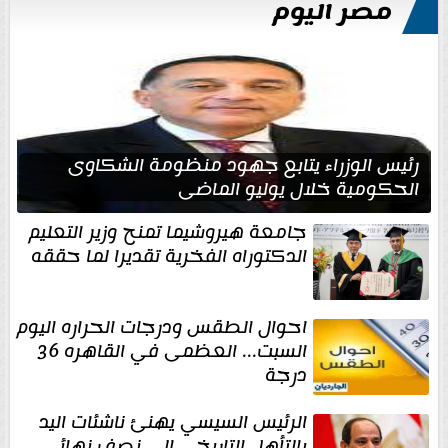
مصر اليوم
رئيس الوزراء يتابع جهود منظومة الشكاوى
الحكومية خلال يوليو الماضي
جامعة هيروشيما تمنح وزير التعليم
الدكتوراه الفخرية تقديرا لما حققه
احوال الطقس ودرجات الحراره اليوم
السبت... العظمى في القاهره 36
درجة
الرئيس السيسي يهنئ ناشئات اليد
بالتأهل التاريخي إلى نصف نهائي