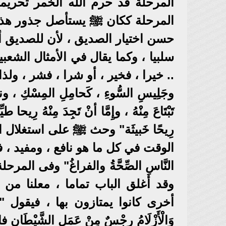
المرحلة قد حرم الله الخمر تحريما
المرحلة ككان ﷺ يستأصل جذور هذه ا
حسن اختيار الصديق ، لأن للصديق أثر
سلبيا ، وكما يقال في الأمثال الش
.. خيرا ، فخير ، أو شرا ، فشر ، ولذا قال 
وجَلِيسِ السُّوءِ ، كَحامِلِ المِسْكِ ، ونافِخ
تَبْتَاعَ مِنْهُ ، وإِمَّا أنْ تَجِدَ مِنْهُ رِيحا طيّ
رِيحًا خَبيثَة" وحث ﷺ على استغلال 
الوقت في كل ما هو نافع ، ومفيد ، ف
النَّاسِ الصِّحَّةُ والفراغُ" وفى المر
وقد أغلق الباب تماما ، معلنا 
أخرى كانوا يمتازون بها ، فيقول "يا أَيُّهَا ا
وَالْأَزْلَامُ رِجْسٌ مِنْ عَمَلِ الشَّيْطَانِ فاجْتَ