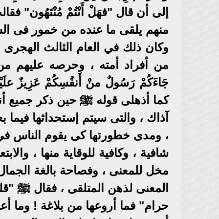
إلى أن قال "فهَلْ أَنْتُمْ مُنْتَهُون" 
منهم يلقى ما عنده من خمور فى الش
وكان ذلك في العام الثالث الهجرى .
من أفراد أمته ، وحرصه عليهم من ذ
جَاءَكُمْ رَسُولٌ منْ أَنفُسِكُمْ عَزِيزٌ علَيْهِ
كما أذهلى قوله ﷺ حين ذكر جميع أ
آذاك ، والتى سيتم إستحداثها فيما بعد
، ومدى خطورتها كى يقوم الناس في
شافية ، وكافية للوقاية منها ، والابت
مخل للمعنى ، وفصاحة بالغة الجمال
المعنى لذهن المتلقى ، فقال ﷺ "قليلُ ما
حرام" فما أروعها من بلاغة ! وما