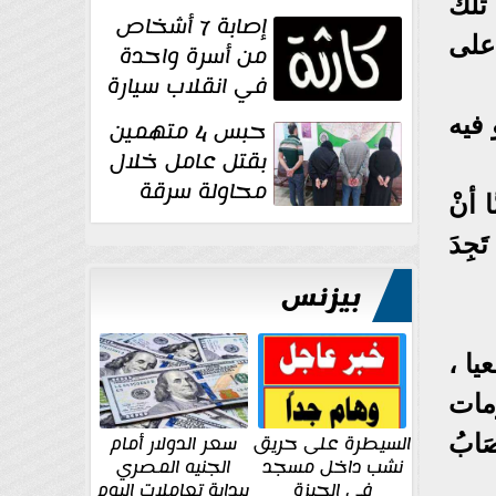
تلك
١٥ يوم أخرى
إصابة 7 أشخاص
على...
على
من أسرة واحدة
في انقلاب سيارة
بصحراوي المنيا
فيه
حبس 4 متهمين
بقتل عامل خلال
محاولة سرقة
ا أنْ
دراجة نارية في
تَجِدَ
المنوفية
بيزنس
يا ،
مات
السيطرة على حريق
سعر الدولار أمام
صَابُ
نشب داخل مسجد
الجنيه المصري
في الجيزة
ببداية تعاملات اليوم