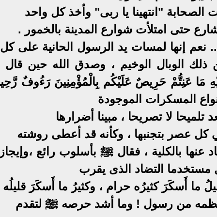
فقالت الصحابة "انتهينا يا ربى" وأخذ كل واحد
ارع حتى امتلأت شوارع المدينة بالخمور .
. نعم إنها لمسات يد الرسول الحانية على كل 
لك الوبال الوخيم ، وصدق الله حين قال "لَق
 مَا عَنِتُّمْ حَرِيصٌ عَلَيْكُم بِالْمُؤْمِنِينَ رَءُوفٌ رَّحِ
نواع المسكرات الموجودة
 تلميحا لا تصريحا ، مبينا أضرارها
 كل عصر بتجنبها ، وكأنه قد أعطى روشته
عاد عنها بالكلية ، فقال ﷺ بأسلوب رائع ،وإيجاز
 مستخدما التضاد الذى يقرب
 أَسكَرَ كثيرُه حرام ، وكثيرُ ما أَسكَرَ قليلُه
 أعظمه من رسول ! وما أشد حرصه ﷺ لتقدم