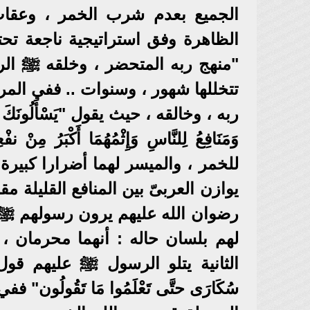
الجميع بعدم شرب الخمر ، وعق
الظاهرة وفق استراتيجية ناجعة تح
"منهج ربه المتحضر ، وخلقه ﷺ الر
تتخللها شهور ، وسنوات .. ففي الم
ربه ، وخالقه ، حيث يقول "يَسْأَلُونَكَ عَنِ الْ
وَمَنَافِعُ لِلنَّاسِ وَإِثْمُهُمَا أَكْبَر
للخمر ، والميسر لهما أضرارا كبيرة 
يوازن العربىّ بين المنافع القليلة مق
رضوان الله عليهم يرون رسولهم ﷺ 
لهم بلسان حاله : أنهما محرمان ، 
الثانية يتلو الرسول ﷺ عليهم قول خالقه "ي
سُكَارَى حتَّى تَعْلَمُوا مَا تَقُولُون" ف