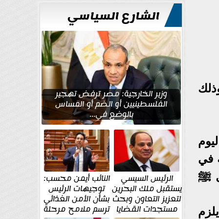
للتعمير
الشارع السياسي
ذلك
وزير الخارجية: مصر ترفض تهجير
الفلسطينيين أو الضم أو المساس
بالوضع في...
يوم
 في
ل ﷺ
الرئيس السيسي
النائب أيمن محسب:
يستقبل ملك البحرين
توجيهات الرئيس
لتعزيز التعاون وبحث
بشأن الأمن الغذائي
مستجدات القضايا
ترسم ملامح مرحلة
لزم