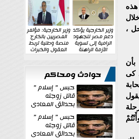
الإقليمية والدولية
جديدة
هذه
لال
ل ،
وزير الخارجية يؤكد
وزير الخارجية: مؤتمر
دعم مصر للجهود
المصريين بالخارج
الرامية إلى تسوية
منصة وطنية تربط
الأزمة الراهنة
العقول والخبرات
المصرية بالدولة
ق بأن
حوادث ومحاكم
، كى
حابة
حبس ” إسلام ”
قاتل زوجته
قول
بحدائق المعادى
حلة
١٥ يوم أخرى
حبس ” إسلام ”
تُمْ
على...
قاتل زوجته
بحدائق المعادى