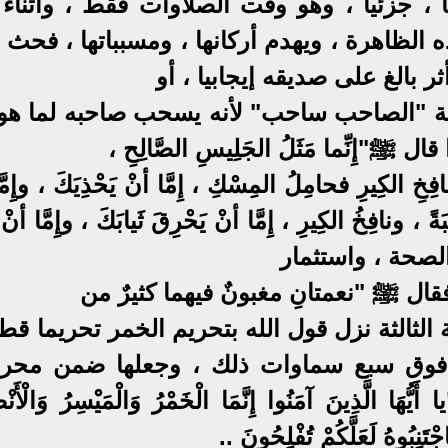
 ، جزئيا ، وهو وقت الصلاوات فقط ، وأثناء 
لظاهرة ، ويهدم أركانها ، ومسبباتها ، فحث 
 بالغ على صديقه إيجابيا ، أو
عبية "الصاحب ساحب" لأنه يسحب صاحبه لما هو 
ﷺ"إِنِّما مَثَلُ الجَلِيسِ الصَّالِحِ ،
ِ الكِيرِ فحامِلُ المِسْكِ ، إِمَّا أنْ يَحْذِيَكَ ، وإِمَّ
ِبَةً ، ونافِخُ الكِيرِ ، إِمَّا أنْ يَحْرِقَ ثَيابَكَ ، وإِمَّا أنْ 
الصحة ، واستثمار
قال ﷺ "نعمتانِ مغبونٌ فيهما كثيرٌ من
حلة الثالثة نزل قول الله بتحريم الخمر تحريما قطع
من فوق سبع سماوات ذلك ، وجعلها ضمن محر
لَّذِينَ آمَنُوا إِنَّمَا الْخَمْرُ وَالْمَيْسِرُ وَالْأَنْ
نِبُوهُ لَعَلَّكُمْ تُفْلِحُونَ ..