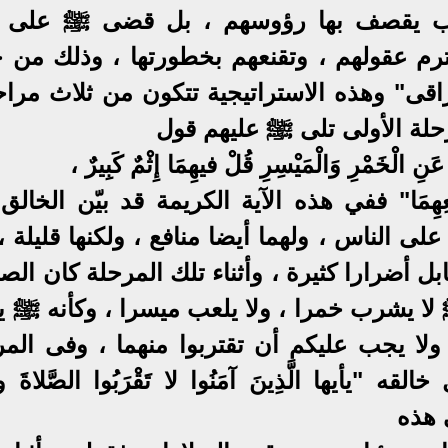
اب يقصف بها رؤوسهم ، بل قضى ﷺ على 
ترم عقولهم ، وتقنعهم بخطورتها ، وذلك من خ
اقى" وهذه الاستراتيجية تتكون من ثلاث مراح
رحلة الأولى تلى ﷺ عليهم قول
خَمْرِ وَالْمَيْسِرِ قُلْ فيهِمَا إِثْمٌ كَبِيرٌ ،
ُ مِنْ نفْعِهِمَا" ففي هذه الآية الكريمة قد بيّن الخال
على الناس ، ولهما أيضا منافع ، ولكنها قليلة 
ابل أضرارا كثيرة ، وأثناء تلك المرحلة كان الص
لا يشرب خمرا ، ولا يلعب ميسرا ، وكأنه ﷺ ي
ولا يجب عليكم أن تقتربوا منهما ، وفى المر
أيها الَّذِينَ آمَنُوا لا تَقْرَبُوا الصَّلاةَ وأَنْ
في هذه