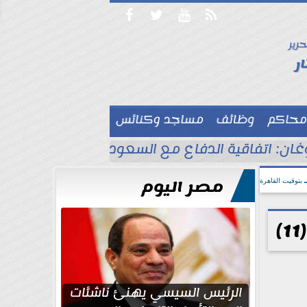




حرير

ر
محاكم
وظائف
مساجد وكنائس

وغان: اتفاقية الدفاع مع السعودية وباكستان لا 
مصر اليوم
بتوقيت القاهرة
الرئيس السيسي يهنئ ناشئات