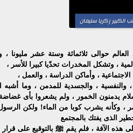
ب الكبير زكريا سليمان
عالم حوالى ثلاثمائة وستة عشر مليونا ، و
ة ، وتشكل المخدرات تحدّيا كبيرا للأسر ،
 الاجتماعية ، وأماكن الدراسة ، والعمل ،
، والنفسية ، والجسدية للمدمن ، وما أشبه ال
سلام يدمنون الخمور ، ولم يشعروا بأى غضاضة
ر ، وكأنه يشرب كوبا من الماء! ولكن الرسو
طير الذى يفتك بالمجتمع
 هذه الآفة ، فلم يقم ﷺ بالتوقيع على قرار ي