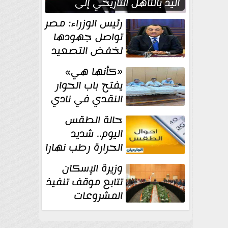
اليد بالتأهل التاريخي إلى
نصف نهائي كأس العالم
رئيس الوزراء: مصر
تواصل جهودها
لخفض التصعيد
والحفاظ على
«كأنها هي»
الاستقرار الإقليمي
يفتح باب الحوار
النقدي في نادي
أدب مصر الجديدة
حالة الطقس
اليوم.. شديد
الحرارة رطب نهارا
مائل للحرارة رطب
وزيرة الإسكان
ليلا.. و...
تتابع موقف تنفيذ
المشروعات
والخطة
الاستثمارية للجهاز المركزي